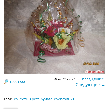
←
предыдущее
Фото 26 из 77
1200x900
→
Следующее
Тэги:
конфеты
,
букет
,
бумага
,
композиция