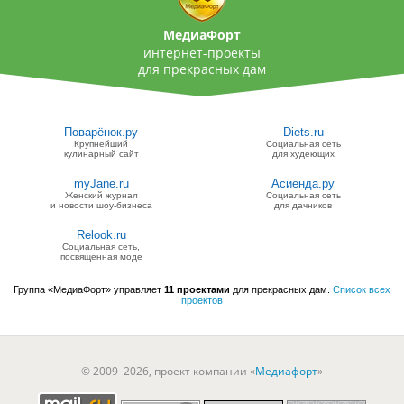
МедиаФорт
интернет-проекты
для прекрасных дам
Поварёнок.ру
Diets.ru
Крупнейший
Социальная сеть
кулинарный сайт
для худеющих
myJane.ru
Асиенда.ру
Женский журнал
Социальная сеть
и новости шоу-бизнеса
для дачников
Relook.ru
Социальная сеть,
посвященная моде
Группа «МедиаФорт» управляет
11 проектами
для прекрасных дам.
Список всех
проектов
© 2009–2026, проект компании «
Медиафорт
»