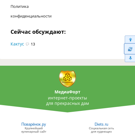
Политика
конфиденциальности
Сейчас обсуждают:
Кактус
13
МедиаФорт
интернет-проекты
для прекрасных дам
Поварёнок.ру
Diets.ru
Крупнейший
Социальная сеть
кулинарный сайт
для худеющих