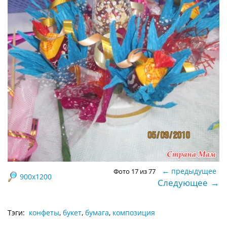
←
предыдущее
Фото 17 из 77
900x1200
→
Следующее
Тэги:
конфеты
,
букет
,
бумага
,
композиция