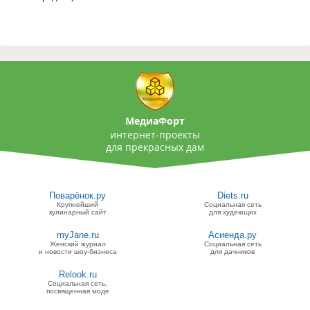
МедиаФорт
интернет-проекты
для прекрасных дам
Поварёнок.ру
Diets.ru
Крупнейший
Социальная сеть
кулинарный сайт
для худеющих
myJane.ru
Асиенда.ру
Женский журнал
Социальная сеть
и новости шоу-бизнеса
для дачников
Relook.ru
Социальная сеть,
посвященная моде