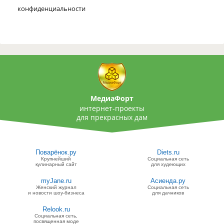
конфиденциальности
МедиаФорт
интернет-проекты
для прекрасных дам
Поварёнок.ру
Diets.ru
Крупнейший
Социальная сеть
кулинарный сайт
для худеющих
myJane.ru
Асиенда.ру
Женский журнал
Социальная сеть
и новости шоу-бизнеса
для дачников
Relook.ru
Социальная сеть,
посвященная моде