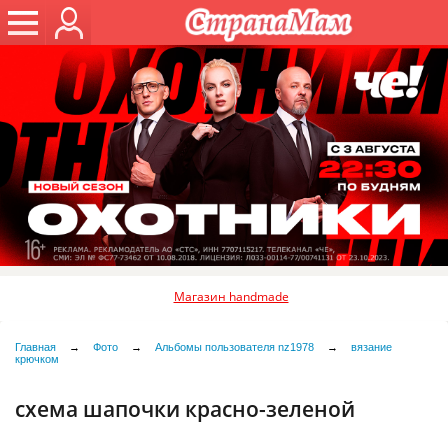
Магазин handmade
Главная
→
Фото
→
Альбомы пользователя nz1978
→
вязание
крючком
схема шапочки красно-зеленой