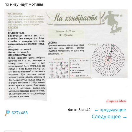
по низу идут мотивы
←
предыдущее
Фото 5 из 42
627x483
→
Следующее