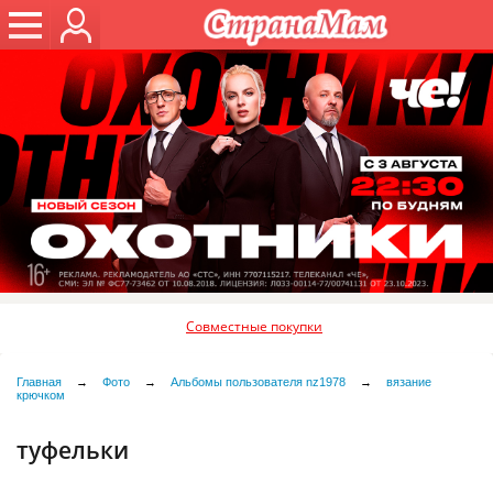
Совместные покупки
Главная
→
Фото
→
Альбомы пользователя nz1978
→
вязание
крючком
туфельки