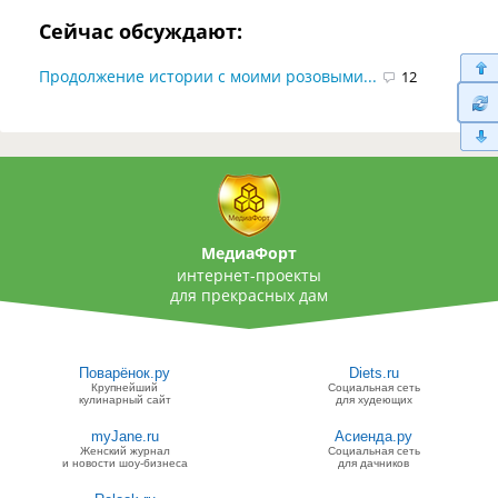
Сейчас обсуждают:
Продолжение истории с моими розовыми...
12
МедиаФорт
интернет-проекты
для прекрасных дам
Поварёнок.ру
Diets.ru
Крупнейший
Социальная сеть
кулинарный сайт
для худеющих
myJane.ru
Асиенда.ру
Женский журнал
Социальная сеть
и новости шоу-бизнеса
для дачников