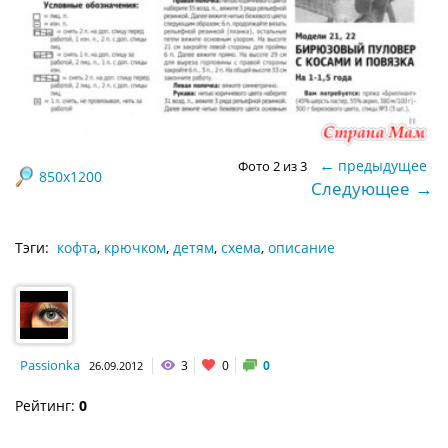
←
предыдущее
Фото 2 из 3
850x1200
→
Следующее
Тэги:
кофта
,
крючком
,
детям
,
схема
,
описание
Passionka
3
0
0
26.09.2012
Рейтинг:
0