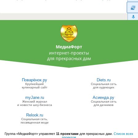
МедиаФорт
интернет-проекты
для прекрасных дам
Поварёнок.ру
Diets.ru
Крупнейший
Социальная сеть
кулинарный сайт
для худеющих
myJane.ru
Асиенда.ру
Женский журнал
Социальная сеть
и новости шоу-бизнеса
для дачников
Relook.ru
Социальная сеть,
посвященная моде
Группа «МедиаФорт» управляет
11 проектами
для прекрасных дам.
Список всех
проектов