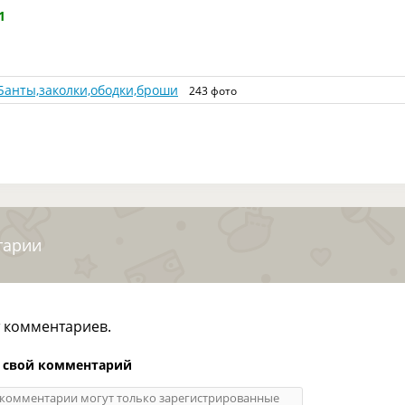
1
Банты,заколки,ободки,броши
243 фото
тарии
т комментариев.
 свой комментарий