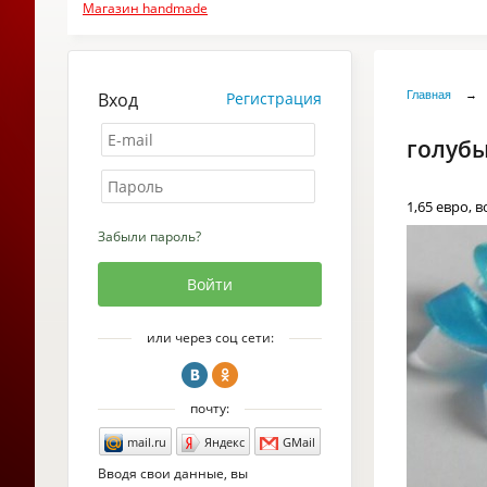
Магазин handmade
Вход
Регистрация
Главная
→
голубы
1,65 евро, 
Забыли пароль?
или через соц сети:
почту:
mail.ru
Яндекс
GMail
Вводя свои данные, вы