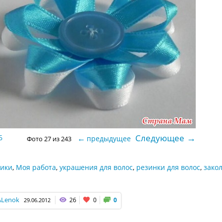
→
Следующее
6
←
предыдущее
Фото 27 из 243
тики
,
Моя работа
,
украшения для волос
,
резинки для волос
,
закол
ALenok
26
0
0
29.06.2012