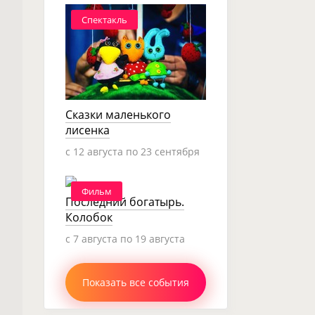
Спектакль
Сказки маленького
лисенка
c 12 августа по 23 сентября
Фильм
Последний богатырь.
Колобок
c 7 августа по 19 августа
Показать все события