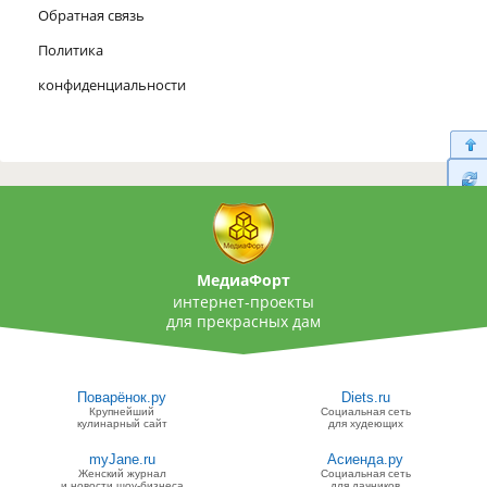
Обратная связь
Политика
конфиденциальности
МедиаФорт
интернет-проекты
для прекрасных дам
Поварёнок.ру
Diets.ru
Крупнейший
Социальная сеть
кулинарный сайт
для худеющих
myJane.ru
Асиенда.ру
Женский журнал
Социальная сеть
и новости шоу-бизнеса
для дачников