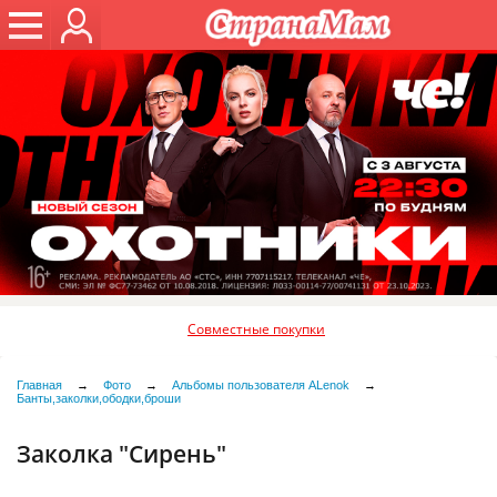
Совместные покупки
Главная
→
Фото
→
Альбомы пользователя ALenok
→
Банты,заколки,ободки,броши
Заколка "Сирень"