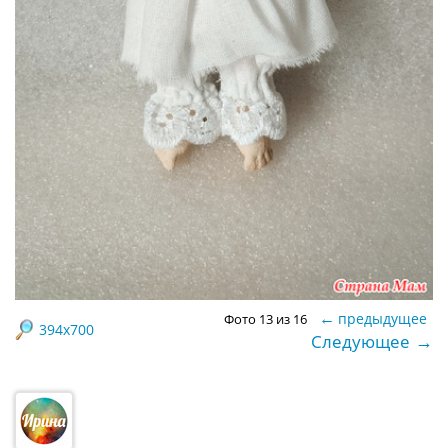
←
предыдущее
Фото 13 из 16
394x700
→
Следующее