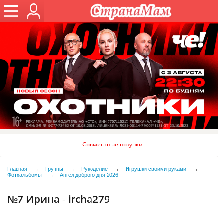
Совместные покупки
Главная
→
Группы
→
Рукоделие
→
Игрушки своими руками
→
Фотоальбомы
→
Ангел доброго дня 2026
№7 Ирина - ircha279