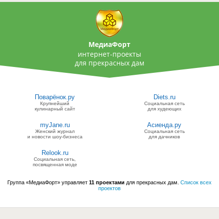
МедиаФорт
интернет-проекты
для прекрасных дам
Поварёнок.ру
Diets.ru
Крупнейший
Социальная сеть
кулинарный сайт
для худеющих
myJane.ru
Асиенда.ру
Женский журнал
Социальная сеть
и новости шоу-бизнеса
для дачников
Relook.ru
Социальная сеть,
посвященная моде
Группа «МедиаФорт» управляет
11 проектами
для прекрасных дам.
Список всех
проектов