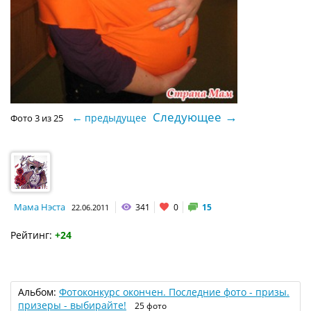
→
Следующее
←
предыдущее
Фото 3 из 25
Мама Нэста
341
0
15
22.06.2011
Рейтинг:
+24
Альбом:
Фотоконкурс окончен. Последние фото - призы.
призеры - выбирайте!
25 фото