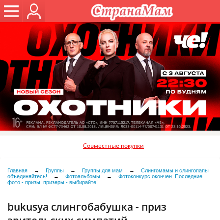
Совместные покупки
Главная
→
Группы
→
Группы для мам
→
Слингомамы и слингопапы
объединяйтесь!
→
Фотоальбомы
→
Фотоконкурс окончен. Последние
фото - призы. призеры - выбирайте!
bukusya слингобабушка - приз