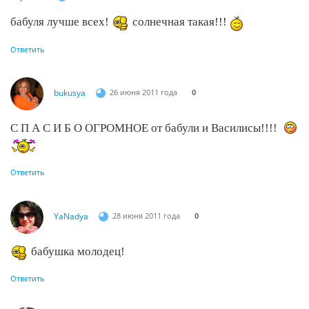
бабуля лучше всех!
солнечная такая!!!
Ответить
bukusya
26 июня 2011 года
0
С П А С И Б О ОГРОМНОЕ от бабули и Василисы!!!!
Ответить
YaNadya
28 июня 2011 года
0
бабушка молодец!
Ответить