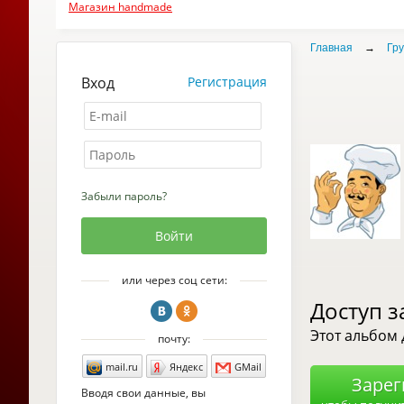
Магазин handmade
Главная
→
Гр
Вход
Регистрация
Забыли пароль?
или через соц сети:
Доступ з
Этот альбом 
почту:
mail.ru
Яндекс
GMail
Зарег
Вводя свои данные, вы