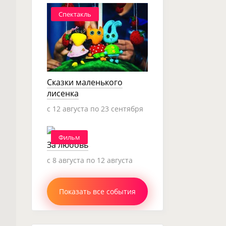
Спектакль
Сказки маленького
лисенка
c 12 августа по 23 сентября
Фильм
За любовь
c 8 августа по 12 августа
Показать все события