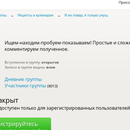
Присо
уппы
→
Рецепты и кулинария
→
Я не повар, я только учусь.
Ищем-находим-пробуем-показываем! Простые и сложны
комментируем полученное.
Вступление в группу:
открытое
Записи в группе видны:
всем
Дневник группы
Участники группы
(8013)
акрыт
доступен только для зарегистрированных пользователей
истрируйтесь