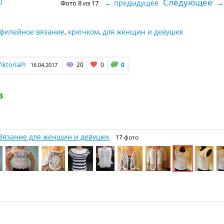
→
Следующее
0
←
предыдущее
Фото 8 из 17
филейное вязание
,
крючком
,
для женщин и девушек
iktoriaPI
20
0
0
16.04.2017
3
Вязание для женщин и девушек
17 фото