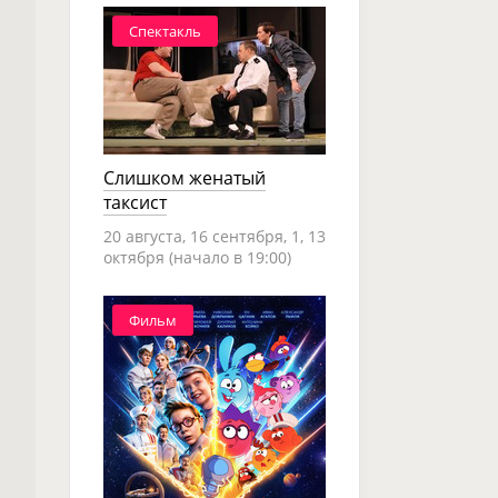
Спектакль
Слишком женатый
таксист
20 августа, 16 сентября, 1, 13
октября (начало в 19:00)
Фильм