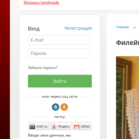
Магазин handmade
Вход
Регистрация
Главная
→
Филей
Забыли пароль?
или через соц сети:
почту:
mail.ru
Яндекс
GMail
Вводя свои данные, вы