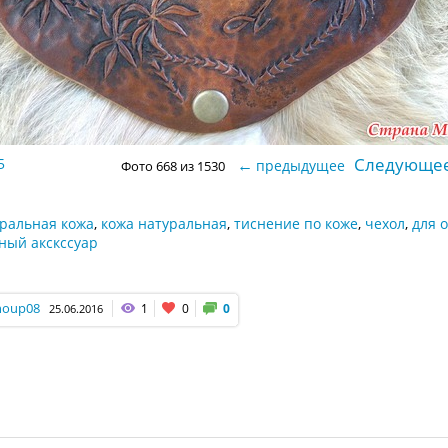
Следующе
5
←
предыдущее
Фото 668 из 1530
ральная кожа
,
кожа натуральная
,
тиснение по коже
,
чехол
,
для 
ный акскссуар
houp08
1
0
0
25.06.2016