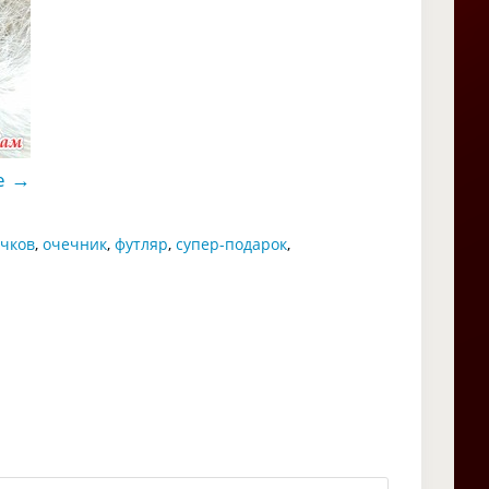
→
е
очков
,
очечник
,
футляр
,
супер-подарок
,