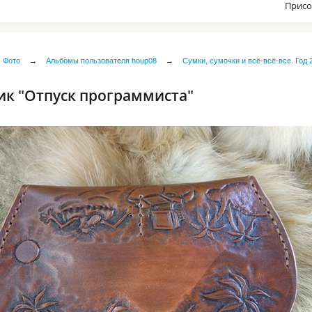
Присо
Фото
→
Альбомы пользователя houp08
→
Сумки, сумочки и всё-всё-все. Год 
к "Отпуск программиста"