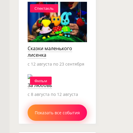
Спектакль
Сказки маленького
лисенка
c 12 августа по 23 сентября
Фильм
За любовь
c 8 августа по 12 августа
Показать все события