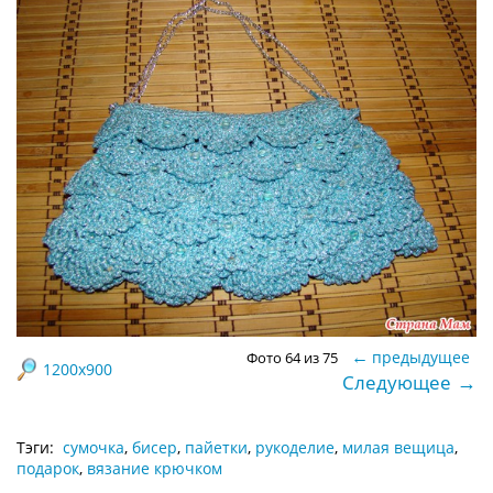
←
предыдущее
Фото 64 из 75
1200x900
→
Следующее
Тэги:
сумочка
,
бисер
,
пайетки
,
рукоделие
,
милая вещица
,
подарок
,
вязание крючком