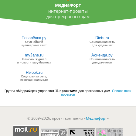
МедиаФорт
интернет-проекты
для прекрасных дам
Поварёнок.ру
Diets.ru
Крупнейший
Социальная сеть
кулинарный сайт
для худеющих
myJane.ru
Асиенда.ру
Женский журнал
Социальная сеть
и новости шоу-бизнеса
для дачников
Relook.ru
Социальная сеть,
посвященная моде
Группа «МедиаФорт» управляет
11 проектами
для прекрасных дам.
Список всех
проектов
© 2009–2026, проект компании «
Медиафорт
»