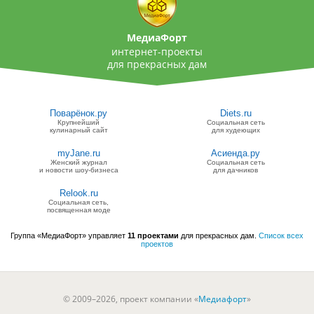
МедиаФорт
интернет-проекты
для прекрасных дам
Поварёнок.ру
Diets.ru
Крупнейший
Социальная сеть
кулинарный сайт
для худеющих
myJane.ru
Асиенда.ру
Женский журнал
Социальная сеть
и новости шоу-бизнеса
для дачников
Relook.ru
Социальная сеть,
посвященная моде
Группа «МедиаФорт» управляет
11 проектами
для прекрасных дам.
Список всех
проектов
© 2009–2026, проект компании «
Медиафорт
»