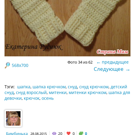
←
предыдущее
Фото 34 из 62
568x700
→
Следующее
Тэги:
шапка
,
шапка крючком
,
снуд
,
снуд крючком
,
детский
снуд
,
снуд взрослый
,
митенки
,
митенки крючком
,
шапка для
девочки
,
крючок
,
осень
Бимбинька
20
0
0
28.08.2015