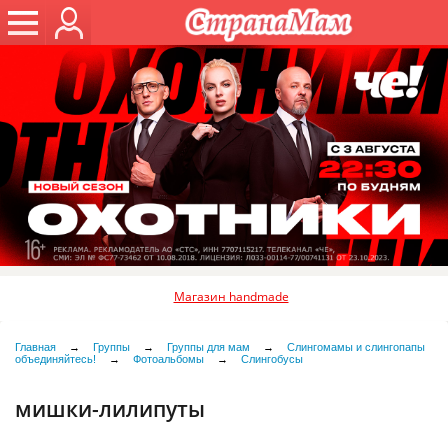
Магазин handmade
Главная
→
Группы
→
Группы для мам
→
Слингомамы и слингопапы
объединяйтесь!
→
Фотоальбомы
→
Слингобусы
мишки-лилипуты