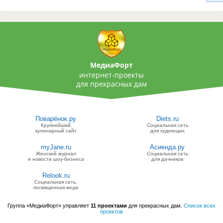
МедиаФорт
интернет-проекты
для прекрасных дам
Поварёнок.ру
Diets.ru
Крупнейший
Социальная сеть
кулинарный сайт
для худеющих
myJane.ru
Асиенда.ру
Женский журнал
Социальная сеть
и новости шоу-бизнеса
для дачников
Relook.ru
Социальная сеть,
посвященная моде
Группа «МедиаФорт» управляет
11 проектами
для прекрасных дам.
Список всех
проектов