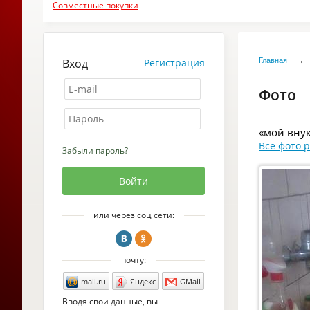
Совместные покупки
Вход
Регистрация
Главная
→
Фото
«мой внук
Все фото p
Забыли пароль?
или через соц сети:
почту:
mail.ru
Яндекс
GMail
Вводя свои данные, вы