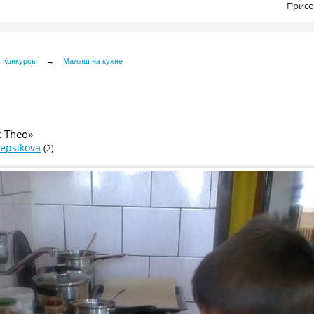
Присо
Конкурсы
→
Малыш на кухне
 Theo»
epsikova
(2)