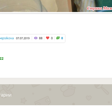
pepsikova
88
0
0
07.07.2019
22
тарии