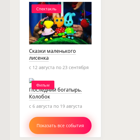
Спектакль
Сказки маленького
лисенка
c 12 августа по 23 сентября
Фильм
Последний богатырь.
Колобок
c 6 августа по 19 августа
Показать все события