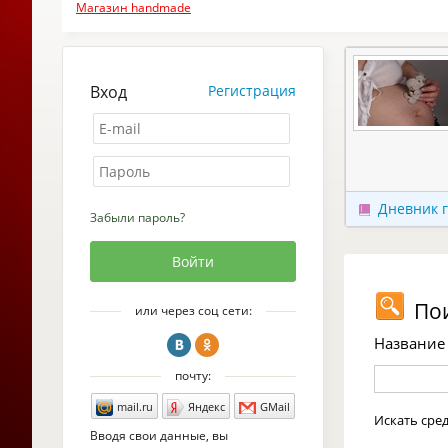
Магазин handmade
Вход
Регистрация
Дневник 
Забыли пароль?
Пои
или через соц сети:
Название 
почту:
mail.ru
Яндекс
GMail
Искать сре
Вводя свои данные, вы