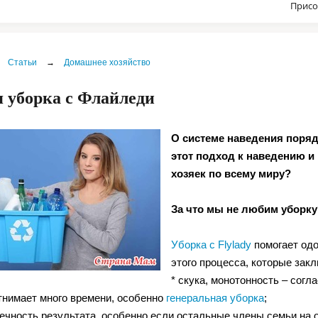
Присо
Статьи
→
Домашнее хозяйство
 уборка с Флайледи
О системе наведения порядк
этот подход к наведению и
хозяек по всему миру?
За что мы не любим уборку
Уборка с Flylady
помогает од
этого процесса, которые за
* скука, монотонность – согл
отнимает много времени, особенно
генеральная уборка
;
вечность результата, особенно если остальные члены семьи на 