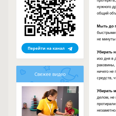
протереть
нужного д
общий объ
Мыть до 
быстрыми 
не минуты 
Перейти на канал
Убирать н
изо дня в
раковины, 
ничего не
Свежее видео
средств, ч
Убирать 
делом, не
протирали
незаметно