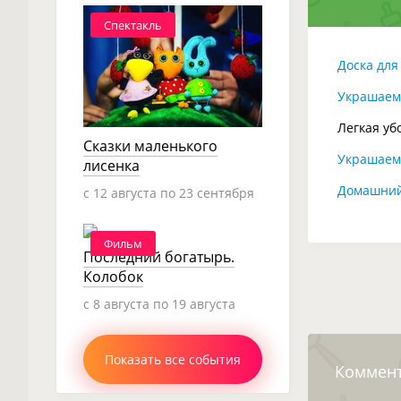
Спектакль
Доска для
Украшаем
Легкая уб
Сказки маленького
Украшаем 
лисенка
Домашний
c 12 августа по 23 сентября
Фильм
Последний богатырь.
Колобок
c 8 августа по 19 августа
Показать все события
Коммен