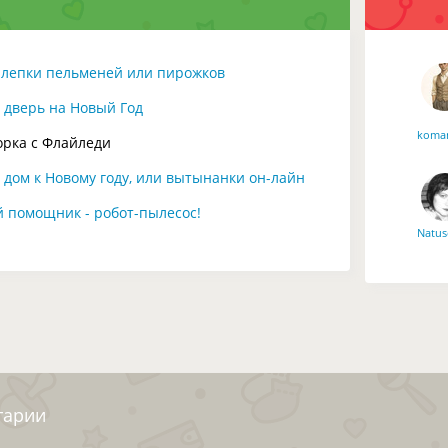
 лепки пельменей или пирожков
 дверь на Новый Год
koman
орка с Флайледи
дом к Новому году, или вытынанки он-лайн
 помощник - робот-пылесос!
Natus
я са
хоро
тарии