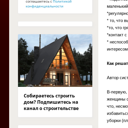
соглашаетесь с
Политикой
конфиденциальности
маленький
*регулярно
* то, что 
*то, что г
*контакт с
* неспособ
интересом
Как реша
Автор сис
В-первую,
Собираетесь строить
женщины с
дом? Подпишитесь на
что, несм
канал о строительстве
избавитьс
уборки (пл