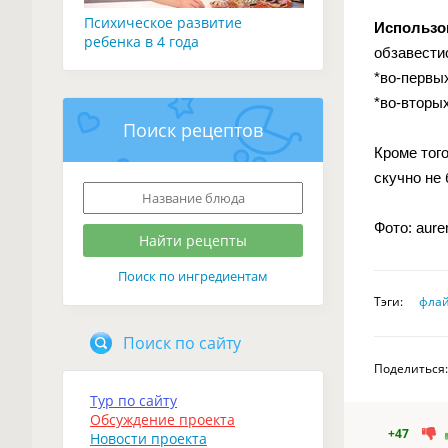
Психическое развитие
Использо
ребенка в 4 года
обзавести
*во-первых
*во-вторых
Поиск рецептов
Кроме того
скучно не 
Фото: aur
Поиск по ингредиентам
Тэги:
фла
Поиск по сайту
Поделиться:
Тур по сайту
Обсуждение проекта
+47
Новости проекта