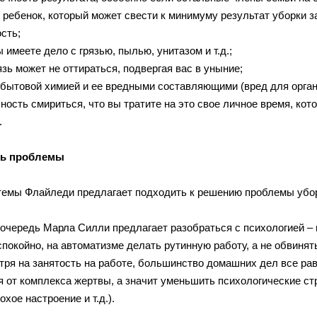
 ребенок, который может свести к минимуму результат уборки з
сть;
вы имеете дело с грязью, пылью, унитазом и т.д.;
рязь может не оттираться, подвергая вас в уныние;
 бытовой химией и ее вредными составляющими (вред для органов
ность смириться, что вы тратите на это свое личное время, кот
.
ть проблемы
темы Флайледи предлагает подходить к решению проблемы убор
 очередь Марла Силли предлагает разобраться с психологией –
покойно, на автоматизме делать рутинную работу, а не обвинят
отря на занятость на работе, большинство домашних дел все рав
я от комплекса жертвы, а значит уменьшить психологические с
охое настроение и т.д.).