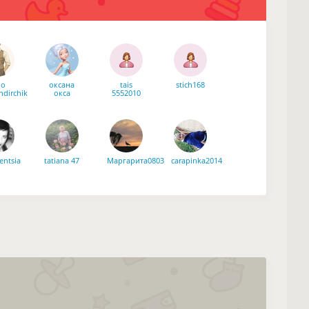
o
оксана
tais
stich168
dirchik
окса
5552010
entsia
tatiana 47
Маргарита0803
carapinka2014
мая
suricata26
amidar
шая