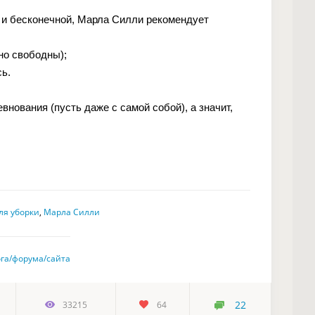
й и бесконечной, Марла Силли рекомендует
но свободны);
сь.
внования (пусть даже с самой собой), а значит,
ля уборки
,
Марла Силли
ога/форума/сайта
22
33215
64