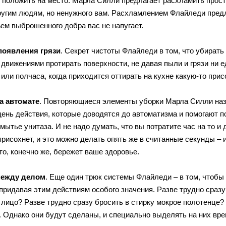
, положить на место. Марла Силли предлагает расхламить прост
ругим людям, но ненужного вам. Расхламлением Флайледи предла
ем выброшенного добра вас не напугает.
появления грязи
. Секрет чистоты Флайледи в том, что убирать 
движениями протирать поверхности, не давая пыли и грязи ни е
или полчаса, когда приходится оттирать на кухне какую-то при
а автомате
. Повторяющиеся элементы уборки Марла Силли наз
 день действия, которые доводятся до автоматизма и помогают п
мытье унитаза. И не надо думать, что вы потратите час на то и 
 присохнет, и это можно делать опять же в считанные секунды –
то, конечно же, бережет ваше здоровье.
между делом
. Еще один трюк системы Флайледи – в том, чтобы
 придавая этим действиям особого значения. Разве трудно сразу
 лицо? Разве трудно сразу бросить в стирку мокрое полотенце
. Однако они будут сделаны, и специально выделять на них вре