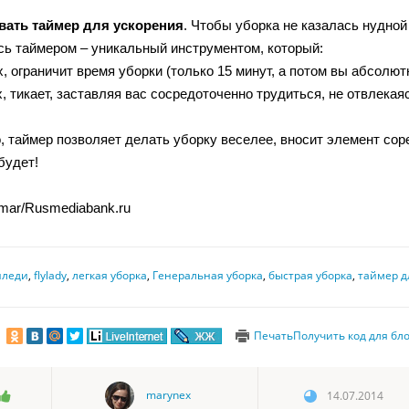
вать таймер для ускорения
. Чтобы уборка не казалась нудно
сь таймером – уникальный инструментом, который:
, ограничит время уборки (только 15 минут, а потом вы абсолют
, тикает, заставляя вас сосредоточенно трудиться, не отвлекая
, таймер позволяет делать уборку веселее, вносит элемент соре
будет!
emar/Rusmediabank.ru
йледи
,
flylady
,
легкая уборка
,
Генеральная уборка
,
быстрая уборка
,
таймер д
Печать
Получить код для бл
marynex
14.07.2014