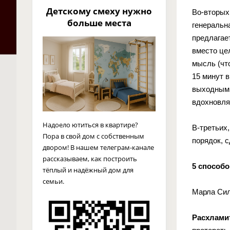
Детскому смеху нужно
Во-вторых
больше места
генеральн
предлагает
вместо це
мысль (чт
15 минут 
выходными
вдохновля
Надоело ютиться в квартире?
В-третьих
Пора в свой дом с собственным
порядок, 
двором! В нашем телеграм-канале
рассказываем, как построить
5 способо
тёплый и надёжный дом для
семьи.
Марла Сил
Расхлами