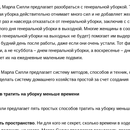
, Марла Силли предлагает разобраться с генеральной уборкой. Т
ая уборка действительно отнимает много сил и не добавляет ж
 раз и навсегда отказаться от генеральной уборки, заключив с 
лого дня генеральной уборки в выходной. Многие женщины в со
о генеральной уборки на выходных не будет) помогает им выдер
в будний день после работы, даже если они очень устали. Тот ф
, а не «суббота – днем генеральной уборки, а воскресенье – д
ет их на ежедневные маленькие подвиги.
, Марла Силли предлагает систему методов, способов и техник
сделать систему домашнего хозяйства простой за счет создания
в тратить на уборку меньше времени
ли предлагает пять простых способов тратить на уборку меньш
ть пространство
. Ни для кого не секрет, сколько времени в хо