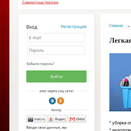
Совместные покупки
Вход
Регистрация
Главная
→
Легкая
Забыли пароль?
или через соц сети:
почту:
mail.ru
Яндекс
GMail
* уборка 
Вводя свои данные, вы
* недолго