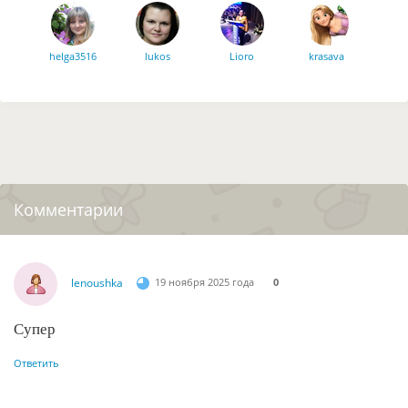
helga3516
lukos
Lioro
krasava
glasha141167
Лилия53
Bada
Evgenia2016
Комментарии
lenoushka
19 ноября 2025 года
0
Супер
Ответить