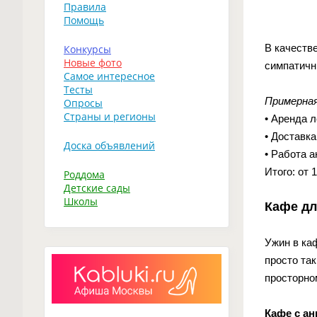
Правила
Помощь
В качеств
Конкурсы
Новые фото
симпатичн
Самое интересное
Тесты
Примерная
Опросы
Страны и регионы
• Аренда л
• Доставка
Доска объявлений
• Работа а
Итого: от 
Роддома
Детские сады
Школы
Кафе дл
Ужин в ка
просто та
просторно
Кафе с ан