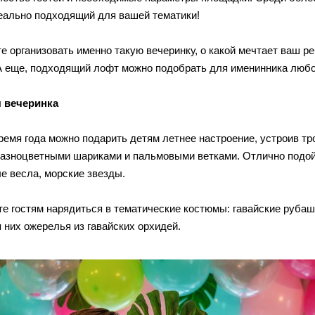
еально подходящий для вашей тематики!
е организовать именно такую вечеринку, о какой мечтает ваш р
А еще, подходящий лофт можно подобрать для именинника любого
я вечеринка
ремя года можно подарить детям летнее настроение, устроив т
разноцветными шариками и пальмовыми ветками. Отлично подой
е весла, морские звезды.
е гостям нарядиться в тематические костюмы: гавайские рубашк
 них ожерелья из гавайских орхидей.