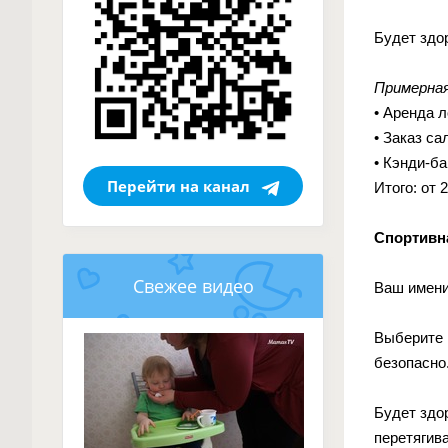
Будет здо
Примерная
• Аренда л
• Заказ са
• Кэнди-ба
Перейти на канал
Итого: от 
Спортивн
Свежее видео
Ваш имени
Выберите 
безопасно
Будет здо
перетягива