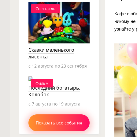
Спектакль
Кафе с об
никому не
узнайте у 
Сказки маленького
лисенка
c 12 августа по 23 сентября
Фильм
Последний богатырь.
Колобок
c 7 августа по 19 августа
Показать все события