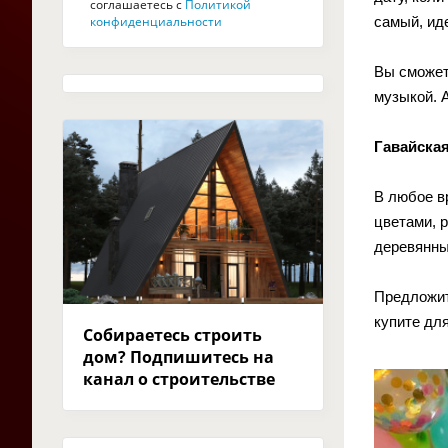
соглашаетесь с
Политикой
конфиденциальности
самый, ид
Вы сможет
музыкой. 
Гавайска
В любое в
цветами, 
деревянны
Предложит
купите для
Собираетесь строить
дом? Подпишитесь на
канал о строительстве