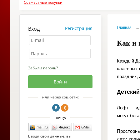
Совместные покупки
Вход
Регистрация
Главная
→
Как и 
Каждый Де
Забыли пароль?
классных 
праздник,
Детский
или через соц сети:
Лофт — ид
могут бега
почту:
mail.ru
Яндекс
GMail
Просторны
Вводя свои данные, вы
дату, кол