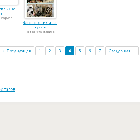
стильные
лы
нтариев
Фото текстильные
куклы
Нет комментариев
←
→
Предыдущая
1
2
3
4
5
6
7
Следующая
х тэгов