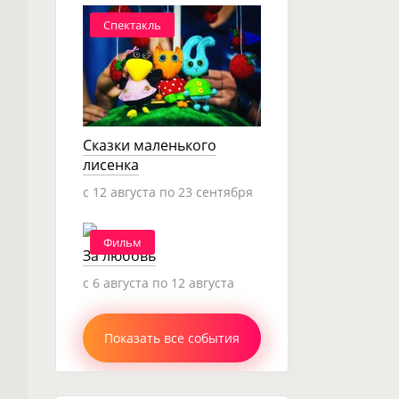
Спектакль
Сказки маленького
лисенка
c 12 августа по 23 сентября
Фильм
За любовь
c 6 августа по 12 августа
Показать все события