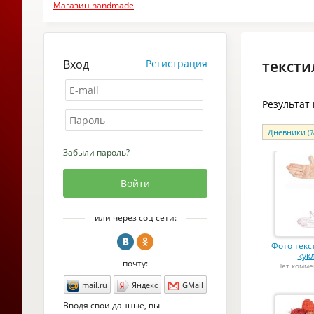
Магазин handmade
Вход
Регистрация
тексти
Результат
Дневники
(7
Забыли пароль?
или через соц сети:
Фото тек
кук
почту:
Нет комме
mail.ru
Яндекс
GMail
Вводя свои данные, вы