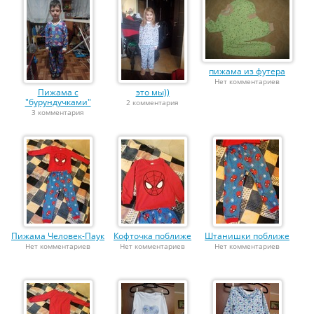
пижама из футера
Нет комментариев
Пижама с
это мы))
"бурундучками"
2 комментария
3 комментария
Пижама Человек-Паук
Кофточка поближе
Штанишки поближе
Нет комментариев
Нет комментариев
Нет комментариев