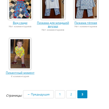
Вид сзади
Пижама для младшей
Пижама тёплая
внучки
Нет комментариев
Нет комментариев
Нет комментариев
Пикантный момент
4 комментария
←
Предыдущая
1
2
3
Страницы: