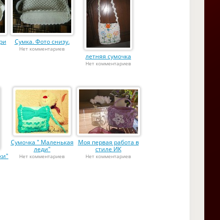
ри
Сумка. Фото снизу.
Нет комментариев
летняя сумочка
Нет комментариев
Сумочка " Маленькая
Моя первая работа в
леди"
стиле ИК
ки"
Нет комментариев
Нет комментариев