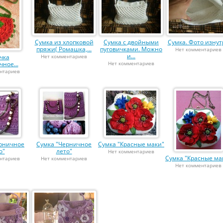
Сумка из хлопковой
Сумка с двойными
Сумка. Фото изнут
пряжи( Ромашка,...
пуговичками. Можно
Нет комментариев
и...
чка
Нет комментариев
ное...
Нет комментариев
нтариев
ерничное
Сумка "Черничное
Сумка "Красные маки"
о"
лето"
Нет комментариев
Сумка "Красные ма
нтариев
Нет комментариев
Нет комментариев