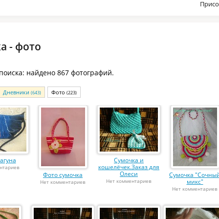
Присо
а - фото
 поиска: найдено 867 фотографий.
Дневники
Фото
(643)
(223)
агуна
Сумочка и
кошелёчек.Заказ для
нтариев
Олеси
Фото сумочка
Сумочка "Сочны
Нет комментариев
микс"
Нет комментариев
Нет комментариев