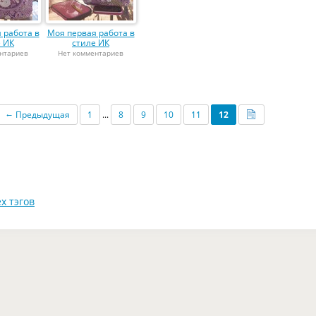
 работа в
Моя первая работа в
е ИК
стиле ИК
нтариев
Нет комментариев
←
Предыдущая
1
...
8
9
10
11
12
х тэгов