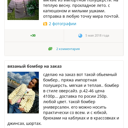
теплую весну. прохладное лето. с
капюшоном и милыми ушками.
отправка в любую точку мира почтой.
2 фотографии
+30
5 мая 2018 года
2
комментария
вязаный бомбер на заказ
сделаю на заказ вот такой обьемный
бомбер.. пряжа импортная
полушерсть. мягкая и теплая.. бомбер
в стиле оверсайз. р.42-46 цена
4100р... доставка по росии 250р.
любой цвет. такой бомбер
универсален. его можно носить
практически со всем. и с юбкой,
брюками на каблуках и в крассовках и
джинсах, шортах.