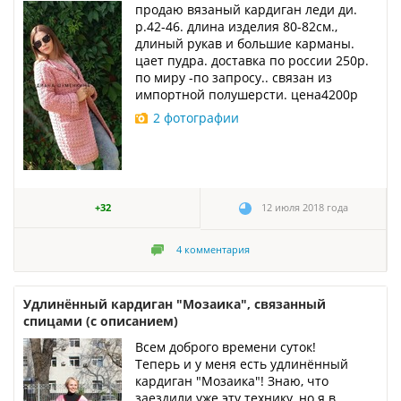
продаю вязаный кардиган леди ди.
р.42-46. длина изделия 80-82см.,
длиный рукав и большие карманы.
цает пудра. доставка по россии 250р.
по миру -по запросу.. связан из
импортной полушерсти. цена4200р
2 фотографии
+32
12 июля 2018 года
4
комментария
Удлинённый кардиган "Мозаика", связанный
спицами (с описанием)
Всем доброго времени суток!
Теперь и у меня есть удлинённый
кардиган "Мозаика"! Знаю, что
заездили уже эту технику, но я в