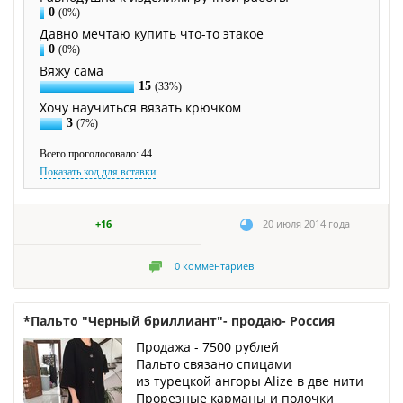
0
(0%)
Давно мечтаю купить что-то этакое
0
(0%)
Вяжу сама
15
(33%)
Хочу научиться вязать крючком
3
(7%)
Всего проголосовало: 44
Показать код для вставки
+16
20 июля 2014 года
0
комментариев
*Пальто "Черный бриллиант"- продаю- Россия
Продажа - 7500 рублей
Пальто связано спицами
из турецкой ангоры Alize в две нити
Прорезные карманы и полочки