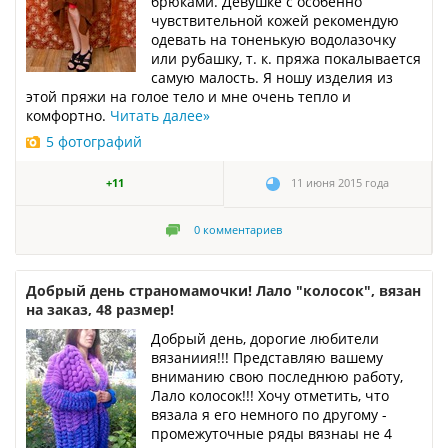
брюками. Девушке с особенно
чувствительной кожей рекомендую
одевать на тоненькую водолазочку
или рубашку, т. к. пряжа покалывается
самую малость. Я ношу изделия из
этой пряжи на голое тело и мне очень тепло и
комфортно.
Читать далее
»
5 фотографий
+11
11 июня 2015 года
0
комментариев
Добрый день страномамочки! Лало "колосок", вязан
на заказ, 48 размер!
Добрый день, дорогие любители
вязаниия!!! Представляю вашему
вниманию свою последнюю работу,
Лало колосок!!! Хочу отметить, что
вязала я его немного по другому -
промежуточные ряды вязнаы не 4