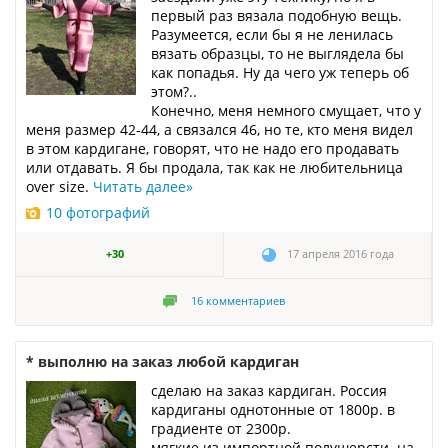
первый раз вязала подобную вещь.
Разумеется, если бы я не ленилась
вязать образцы, то не выглядела бы
как попадья. Ну да чего уж теперь об
этом?..
Конечно, меня немного смущает, что у
меня размер 42-44, а связался 46, но те, кто меня видел
в этом кардигане, говорят, что не надо его продавать
или отдавать. Я бы продала, так как не любительница
over size.
Читать далее
»
10 фотографий
+30
17 апреля 2016 года
16
комментариев
* выполню на заказ любой кардиган
сделаю на заказ кардиган. Россия
кардиганы однотонные от 1800р. в
градиенте от 2300р.
мягкие из импортной полушерсти. на