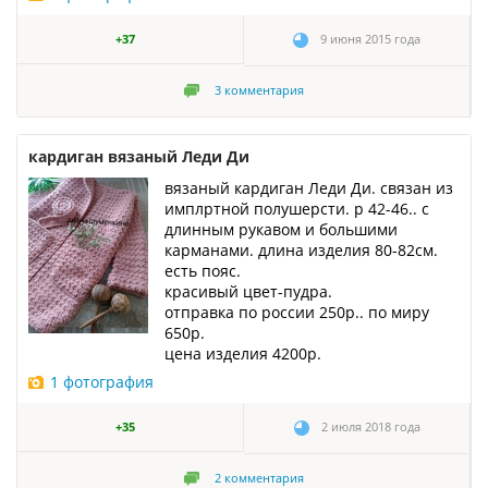
+37
9 июня 2015 года
3
комментария
кардиган вязаный Леди Ди
вязаный кардиган Леди Ди. связан из
имплртной полушерсти. р 42-46.. с
длинным рукавом и большими
карманами. длина изделия 80-82см.
есть пояс.
красивый цвет-пудра.
отправка по россии 250р.. по миру
650р.
цена изделия 4200р.
1 фотография
+35
2 июля 2018 года
2
комментария