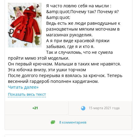
Я часто ловлю себя на мысли :
&amp;quot;Почему так? Почему я?
&amp;quot;
Ведь есть же люди равнодушные к
разноцветным мягким моточкам в
магазинах рукоделия.
А я при виде красивой пряжи
забываю, где я и кто я.
Так и случиломь, что не сумела
пройти мимо этой модельки.
Он первый крючком. Малыши в таких мне нравятся.
Эта юбочка внизу, эти ушки торчком
После долгого перерыва я взялась за крючок. Теперь
весенний гардероб пополнен кардиганом.
Читать далее
»
Показать весь текст
+21
15 марта 2021 года
8
комментариев