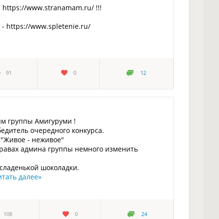
https://www.stranamam.ru/ !!!
 https://www.spletenie.ru/
91
0
12
ям группы Амигуруми !
едитель очередного конкурса.
"Живое - неживое"
 правах админа группы немного изменить
 сладенькой шоколадки.
итать далее
»
108
0
24