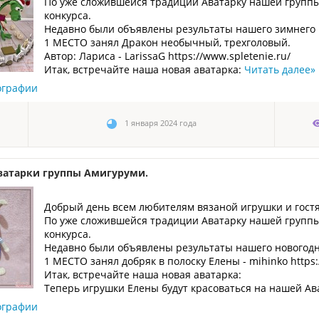
По уже сложившейся традиции Аватарку нашей группы
конкурса.
Недавно были объявлены результаты нашего зимнего к
1 МЕСТО занял Дракон необычный, трехголовый.
Автор: Лариса - LarissaG https://www.spletenie.ru/
Итак, встречайте наша новая аватарка:
Читать далее
»
ографии
1 января 2024 года
ватарки группы Амигуруми.
Добрый день всем любителям вязаной игрушки и гост
По уже сложившейся традиции Аватарку нашей группы
конкурса.
Недавно были объявлены результаты нашего новогодне
1 МЕСТО занял добряк в полоску Елены - mihinko https
Итак, встречайте наша новая аватарка:
Теперь игрушки Елены будут красоваться на нашей Ав
ографии