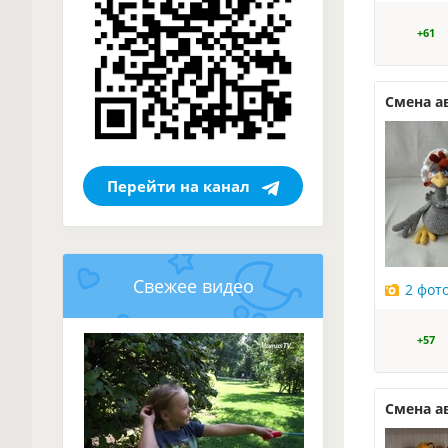
+61
Смена а
Перейти на канал
Свежее видео
2 фот
+57
Смена а