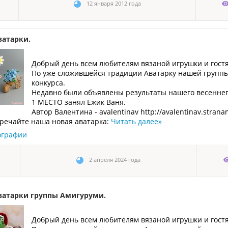
12 января 2012 года
ватарки.
Добрый день всем любителям вязаной игрушки и гост
По уже сложившейся традиции Аватарку нашей группы
конкурса.
Недавно были объявлены результаты нашего весеннего
1 МЕСТО занял Ёжик Ваня.
Автор Валентина - avalentinav http://avalentinav.stran
тречайте наша новая аватарка:
Читать далее
»
ографии
2 апреля 2024 года
ватарки группы Амигуруми.
Добрый день всем любителям вязаной игрушки и гост