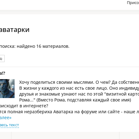
Присо
аватарки
 поиска: найдено 16 материалов.
6)
а!?
Хочу поделиться своими мыслями. О чем? Да собственн
В жизни у каждого из нас есть свое лицо. Оно индиви
друзья и знакомые узнают нас по этой "визитной карто
Рома..." (Вместо Рома, подставляя каждый свое имя)
оисходит в интернете?
ся полная неразбериха Аватарка на форуме или сайте - наше л
алее
»
весь текст