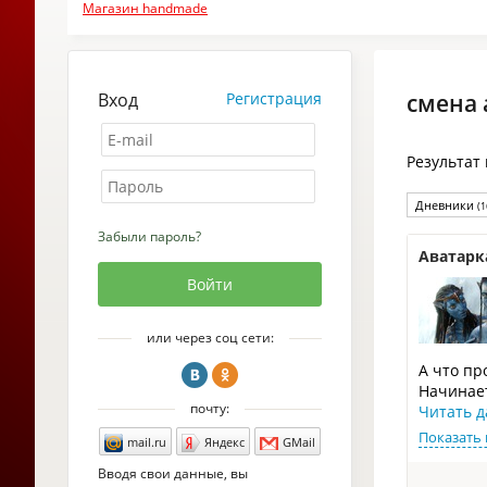
Магазин handmade
Вход
Регистрация
смена 
Результат
Дневники
(1
Забыли пароль?
Аватарк
или через соц сети:
А что пр
Начинает
почту:
Читать д
Показать 
mail.ru
Яндекс
GMail
Вводя свои данные, вы