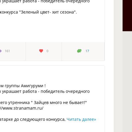
 украшает работа - победитель очередного
онкурса "Зеленый цвет- хит сезона".
161
0
17
ям группы Амигуруми !
 украшает работа - победитель очередного
го утренника " Зайцев много не бывает!"
://www.stranamam.ru/
атарке до следующего конкурса,
Читать далее
»