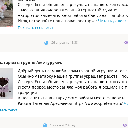
Сегодня были объявлены результаты нашего конкурса: 
1 место занял очаровательный горностай Лучано.
Автор этой замечательной работы Светлана - fanofcats -
Итак, встречайте наша новая аватарка:
Читать далее
»
Показать весь текст
26 апреля в 15:38
ватарки в группе Амигуруми.
Добрый день всем любителям вязаной игрушки и гост
Обычно Аватарку нашей группы украшает работа - поб
Сегодня были объявлены результаты нашего конкурса 
И хотя первое место заняла моя работа, я решила на
традиции
и поставить на аватарку фото работы моего фаворита,
Работа Татьяны Арефьевой https://www.spletenie.ru/
Ч
весь текст
1 июня 2023 года