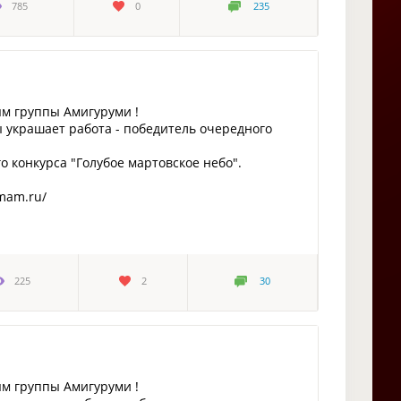
785
0
235
ям группы Амигуруми !
 украшает работа - победитель очередного
 конкурса "Голубое мартовское небо".
amam.ru/
225
2
30
ям группы Амигуруми !