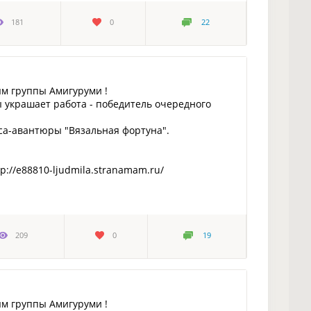
181
0
22
ям группы Амигуруми !
 украшает работа - победитель очередного
са-авантюры "Вязальная фортуна".
://e88810-ljudmila.stranamam.ru/
209
0
19
ям группы Амигуруми !