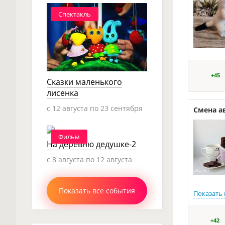
Спектакль
+45
Сказки маленького
лисенка
c 12 августа по 23 сентября
Смена а
Фильм
На деревню дедушке-2
c 8 августа по 12 августа
Показать все события
Показать 
+42