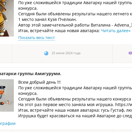
По уже сложившейся традиции Аватарку нашей группы
конкурса.
Сегодня были объявлены результаты нашего летнего ко
1 место занял Кузя Пчёлкин.
Автор этой замечательной работы Виталина - Advena_34
Итак, встречайте наша новая аватарка:
Читать далее
»
Показать весь текст
25 июня 2024 года
ватарки группы Амигуруми.
Всем добрый день !!!
По уже сложившейся традиции Аватарку нашей группы
конкурса.
Сегодня были объявлены результаты нашего конкурса 
На этот раз первое место заняла моя игрушка. https://
Итак, встречайте наша новая аватарка: гусь Густаф, л
Игрушка будет красоваться на нашей Аватарке до сле
ографии