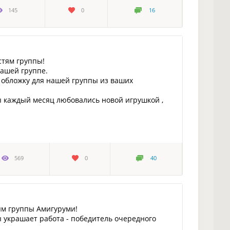
145
0
16
стям группы!
нашей группе.
обложку для нашей группы из ваших
мы каждый месяц любовались новой игрушкой ,
569
0
40
ям группы Амигуруми!
 украшает работа - победитель очередного