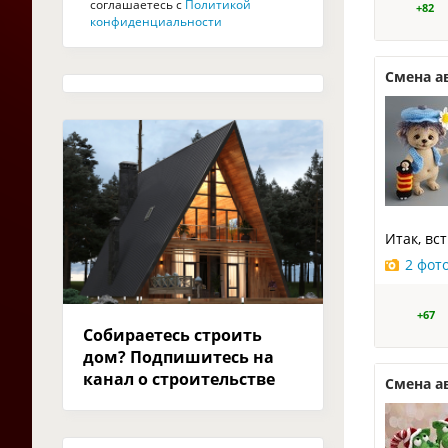
соглашаетесь с
Политикой
+82
конфиденциальности
Смена а
Итак, вс
2 фот
+67
Собираетесь строить
дом? Подпишитесь на
канал о строительстве
Смена а