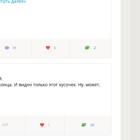
тать далее
»
95
0
2
й.
нца. И видно только этот кусочек. Ну, может,
717
1
29