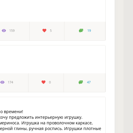
159
5
19
174
0
47
ло времени!
 хочу предложить интерьерную игрушку.
 мериноса. Игрушка на проволочном каркасе,
мерной глины, ручная роспись. Игрушки плотные