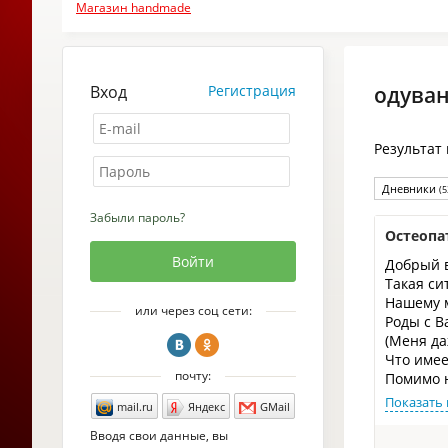
Магазин handmade
Вход
Регистрация
одува
Результат
Дневники
(5
Забыли пароль?
Остеопа
Добрый 
Такая сит
Нашему м
или через соц сети:
Роды с 
(Меня да
Что имее
почту:
Помимо 
Показать 
mail.ru
Яндекс
GMail
Вводя свои данные, вы