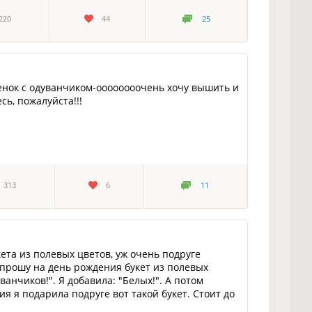
220
44
25
тенок с одуванчиком-оооооооочень хочу вышить и
сь, пожалуйста!!!
313
6
11
ета из полевых цветов, уж очень подруге
попрошу на день рождения букет из полевых
ванчиков!". Я добавила: "Белых!". А потом
ия я подарила подруге вот такой букет. Стоит до