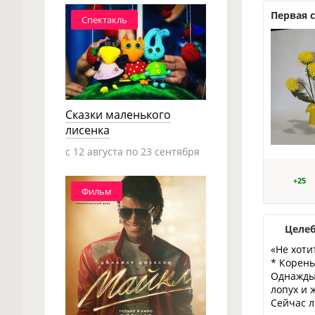
Первая с
Спектакль
Сказки маленького
лисенка
c 12 августа по 23 сентября
+25
Фильм
Целеб
«Не хоти
* Корень
Однажды 
лопух и 
Сейчас л