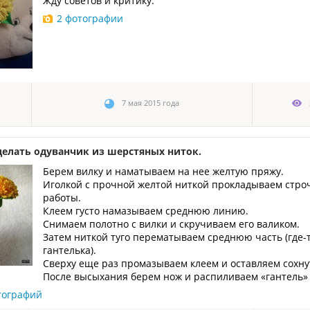
Жду советов и критику.
2 фотографии
7 мая 2015 года
делать одуванчик из шерстяных ниток.
Берем вилку и наматываем на нее желтую пряжу.
Иголкой с прочной желтой ниткой прокладываем строчк
работы.
Клеем густо намазываем среднюю линию.
Снимаем полотно с вилки и скручиваем его валиком.
Затем ниткой туго перематываем среднюю часть (где-т
гантелька).
Сверху еще раз промазываем клеем и оставляем сохну
После высыхания берем нож и распиливаем «гантель
тографий