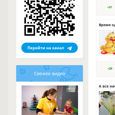
+31
Время о
Перейти на канал
+29
Свежее видео
А все на