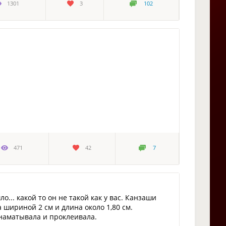
1301
3
102
471
42
7
о... какой то он не такой как у вас. Канзаши
а шириной 2 см и длина около 1,80 см.
 наматывала и проклеивала.