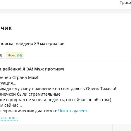
Присо
нчик
 поиска: найдено 89 материалов.
Фото
3)
(36)
т ребёнку! Я ЗА! Муж против=(
вечер Страна Мам!
уация...
ладшему сыну появление на свет далось Очень Тяжело!
Ванечкой были стремительные
же в род зал не успели поднять, но сейчас не об этом.)
м сейчас...
неврологических диагнозов:
Читать далее
»
весь текст