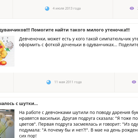
4 июля 2013 года
дуванчиков!!! Помогите найти такого милого утеночка!!!
Девченочки, может есть у кого такой симпатюльчик у
оформить с фоткой доченьки в одуванчиках... Поделите
11 мая 2011 года
чалось с шутки...
На работе с девчонками шутили по поводу дарения бук
нравятся васильки. Другая подруга сказала: "Я тоже 
цветов". Первая подруга засмеялась и говорит: "Из оду
подумала: "А почему бы и нет?!". В мае на день рожден
сих пор!