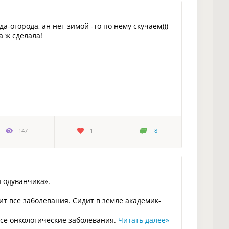
да-огорода, ан нет зимой -то по нему скучаем)))
а ж сделала!
147
1
8
и одуванчика».
ит все заболевания. Сидит в земле академик-
все онкологические заболевания.
Читать далее
»