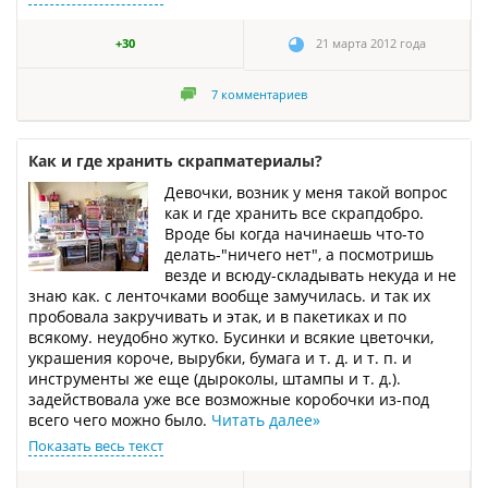
+30
21 марта 2012 года
7
комментариев
Как и где хранить скрапматериалы?
Девочки, возник у меня такой вопрос
как и где хранить все скрапдобро.
Вроде бы когда начинаешь что-то
делать-"ничего нет", а посмотришь
везде и всюду-складывать некуда и не
знаю как. с ленточками вообще замучилась. и так их
пробовала закручивать и этак, и в пакетиках и по
всякому. неудобно жутко. Бусинки и всякие цветочки,
украшения короче, вырубки, бумага и т. д. и т. п. и
инструменты же еще (дыроколы, штампы и т. д.).
задействовала уже все возможные коробочки из-под
всего чего можно было.
Читать далее
»
Показать весь текст