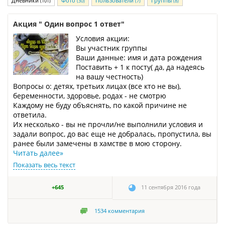
Дневники
Фото
Пользователи
Группы
(101)
(30)
(7)
(8)
Акция " Один вопрос 1 ответ"
Условия акции:
Вы участник группы
Ваши данные: имя и дата рождения
Поставить + 1 к посту( да, да надеясь
на вашу честность)
Вопросы о: детях, третьих лицах (все кто не вы),
беременности, здоровье, родах - не смотрю
Каждому не буду объяснять, по какой причине не
ответила.
Их несколько - вы не прочли/не выполнили условия и
задали вопрос, до вас еще не добралась, пропустила, вы
ранее были замечены в хамстве в мою сторону.
Читать далее
»
Показать весь текст
+645
11 сентября 2016 года
1534
комментария