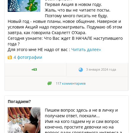
Первая Акция в новом году.
Жаль, что вы не читаете посты.
Поэтому много писать не буду.
Новый год - новые планы, новое общение. Наверное и
условия Акций надо пересматривать. Подумаю об этом
завтра, как говорила Скарлетт О’Хара.
Сегодня узнаете: Что Вас ждет В НАЧАЛЕ наступившего
года ?
Для этого мне НЕ надо от вас :
Читать далее
»
4 фотографии
+63
3 января 2024 года
117
комментариев
Погадаем?
Пишем вопрос здесь а не в личку и
получаем ответ, поехали...
Имя на кого гадаем ну и сам вопрос
конечно, простите девочки но на
вопрос ради спортивного интереса а