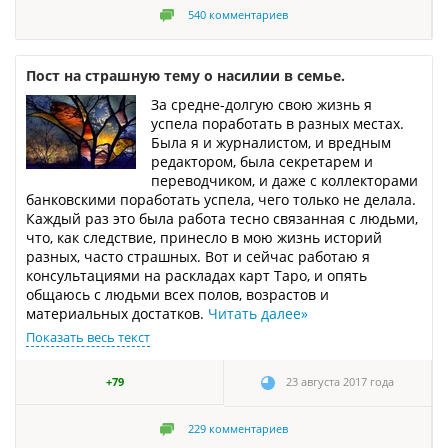
540
комментариев
Пост на страшную тему о насилии в семье.
За средне-долгую свою жизнь я
успела поработать в разных местах.
Была я и журналистом, и вредным
редактором, была секретарем и
переводчиком, и даже с коллекторами
банковскими поработать успела, чего только не делала.
Каждый раз это была работа тесно связанная с людьми,
что, как следствие, принесло в мою жизнь историй
разных, часто страшных. Вот и сейчас работаю я
консультациями на раскладах карт Таро, и опять
общаюсь с людьми всех полов, возрастов и
материальных достатков.
Читать далее
»
Показать весь текст
+79
23 августа 2017 года
229
комментариев