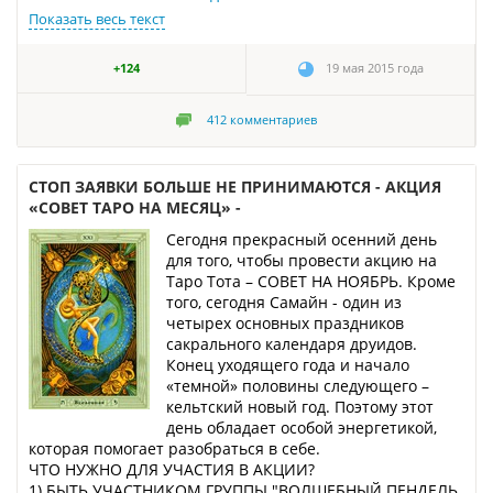
Показать весь текст
+124
19 мая 2015 года
412
комментариев
СТОП ЗАЯВКИ БОЛЬШЕ НЕ ПРИНИМАЮТСЯ - АКЦИЯ
«СОВЕТ ТАРО НА МЕСЯЦ» -
Сегодня прекрасный осенний день
для того, чтобы провести акцию на
Таро Тота – СОВЕТ НА НОЯБРЬ. Кроме
того, сегодня Самайн - один из
четырех основных праздников
сакрального календаря друидов.
Конец уходящего года и начало
«темной» половины следующего –
кельтский новый год. Поэтому этот
день обладает особой энергетикой,
которая помогает разобраться в себе.
ЧТО НУЖНО ДЛЯ УЧАСТИЯ В АКЦИИ?
1) БЫТЬ УЧАСТНИКОМ ГРУППЫ "ВОЛШЕБНЫЙ ПЕНДЕЛЬ