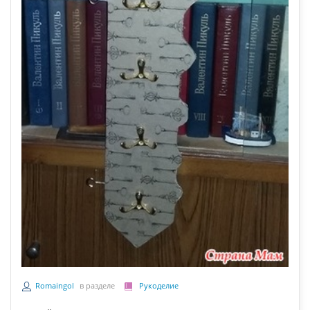
Romaingol
в разделе
Рукоделие