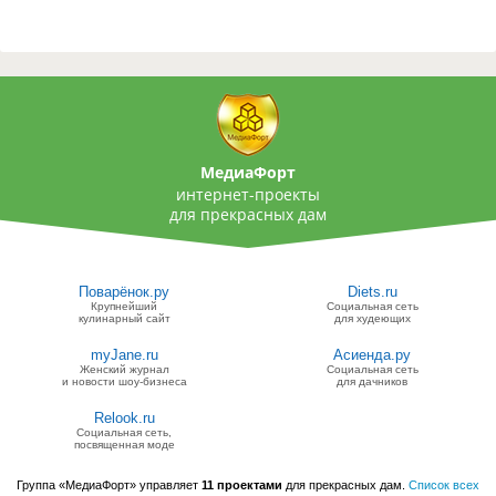
МедиаФорт
интернет-проекты
для прекрасных дам
Поварёнок.ру
Diets.ru
Крупнейший
Социальная сеть
кулинарный сайт
для худеющих
myJane.ru
Асиенда.ру
Женский журнал
Социальная сеть
и новости шоу-бизнеса
для дачников
Relook.ru
Социальная сеть,
посвященная моде
Группа «МедиаФорт» управляет
11 проектами
для прекрасных дам.
Список всех