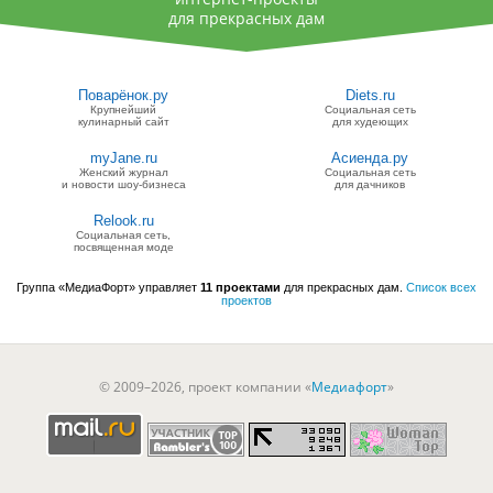
для прекрасных дам
Поварёнок.ру
Diets.ru
Крупнейший
Социальная сеть
кулинарный сайт
для худеющих
myJane.ru
Асиенда.ру
Женский журнал
Социальная сеть
и новости шоу-бизнеса
для дачников
Relook.ru
Социальная сеть,
посвященная моде
Группа «МедиаФорт» управляет
11 проектами
для прекрасных дам.
Список всех
проектов
© 2009–2026, проект компании «
Медиафорт
»