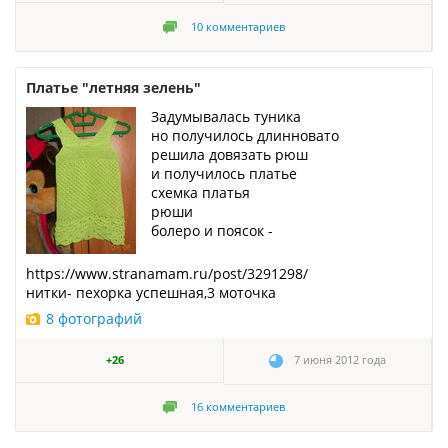
10
комментариев
Платье "летняя зелень"
Задумывалась туника
но получилось длинновато
решила довязать рюш
и получилось платье
схемка платья
рюши
болеро и поясок -
https://www.stranamam.ru/post/3291298/
нитки- пехорка успешная,3 моточка
8 фотографий
+26
7 июня 2012 года
16
комментариев