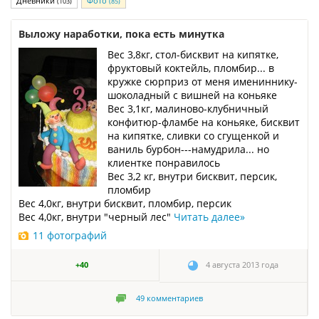
Дневники
Фото
(103)
(85)
Выложу наработки, пока есть минутка
Вес 3,8кг, стол-бисквит на кипятке,
фруктовый коктейль, пломбир... в
кружке сюрприз от меня имениннику-
шоколадный с вишней на коньяке
Вес 3,1кг, малиново-клубничный
конфитюр-фламбе на коньяке, бисквит
на кипятке, сливки со сгущенкой и
ваниль бурбон---намудрила... но
клиентке понравилось
Вес 3,2 кг, внутри бисквит, персик,
пломбир
Вес 4,0кг, внутри бисквит, пломбир, персик
Вес 4,0кг, внутри "черный лес"
Читать далее
»
11 фотографий
+40
4 августа 2013 года
49
комментариев