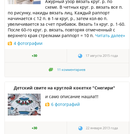
Ажурный узор вязать круг. р. по
схеме. В четных круг. р. вязать все п.
по рисунку, накиды вязать лиц. Каждый раппорт
начинается с 12 п. в 1-м круг, р., затем кол-во п.
увеличивается за счет прибавок. Вязать 1х круг. р. 1-60.
После 60-го круг. р. вязать, повторяя отмеченный с
верхнего края стрелками раппорт = 10 п.
Читать далее
»
4 фотографии
+30
17 августа 2015 года
11
комментариев
Детский свите на круглой кокетке "Снегири"
и само описание нашла!!!
6 фотографий
+30
22 января 2013 года