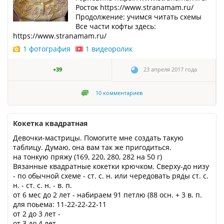
Росток https://www.stranamam.ru/
Продолжение: учимся читать схемы
Все части кофты здесь:
https://www.stranamam.ru/
1 фотография
1 видеоролик
+39
23 апреля 2017 года
10
комментариев
Кокетка квадратная
Девочки-мастрицы. Помогите мне создать такую
таблицу. Думаю, она вам так же пригодиться.
на тонкую пряжу (169, 220, 280, 282 на 50 г)
Вязанные квадратные кокетки крючком. Сверху-до низу
- по обычной схеме - ст. с. н. или чередовать ряды ст. с.
н. - ст. с. н. - в. п.
от 6 мес до 2 лет - набираем 91 петлю (88 осн. + 3 в. п.
для поьема: 11-22-22-22-11
от 2 до 3 лет -
от 3 до 4 лет-