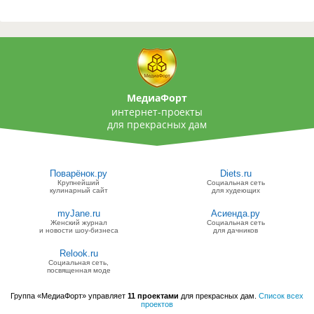
МедиаФорт
интернет-проекты
для прекрасных дам
Поварёнок.ру
Diets.ru
Крупнейший
Социальная сеть
кулинарный сайт
для худеющих
myJane.ru
Асиенда.ру
Женский журнал
Социальная сеть
и новости шоу-бизнеса
для дачников
Relook.ru
Социальная сеть,
посвященная моде
Группа «МедиаФорт» управляет
11 проектами
для прекрасных дам.
Список всех
проектов