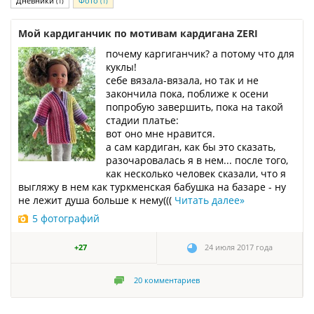
Дневники
Фото
(1)
(1)
Мой кардиганчик по мотивам кардигана ZERI
почему каргиганчик? а потому что для
куклы!
себе вязала-вязала, но так и не
закончила пока, поближе к осени
попробую завершить, пока на такой
стадии платье:
вот оно мне нравится.
а сам кардиган, как бы это сказать,
разочаровалась я в нем... после того,
как несколько человек сказали, что я
выгляжу в нем как туркменская бабушка на базаре - ну
не лежит душа больше к нему(((
Читать далее
»
5 фотографий
+27
24 июля 2017 года
20
комментариев