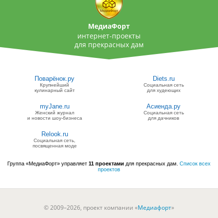
МедиаФорт
интернет-проекты
для прекрасных дам
Поварёнок.ру
Diets.ru
Крупнейший
Социальная сеть
кулинарный сайт
для худеющих
myJane.ru
Асиенда.ру
Женский журнал
Социальная сеть
и новости шоу-бизнеса
для дачников
Relook.ru
Социальная сеть,
посвященная моде
Группа «МедиаФорт» управляет
11 проектами
для прекрасных дам.
Список всех
проектов
© 2009–2026, проект компании «
Медиафорт
»