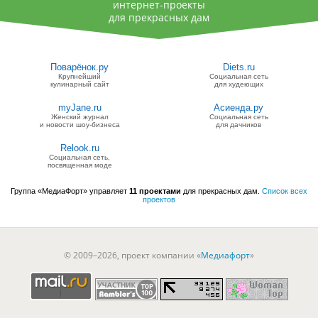
интернет-проекты
для прекрасных дам
Поварёнок.ру
Diets.ru
Крупнейший
Социальная сеть
кулинарный сайт
для худеющих
myJane.ru
Асиенда.ру
Женский журнал
Социальная сеть
и новости шоу-бизнеса
для дачников
Relook.ru
Социальная сеть,
посвященная моде
Группа «МедиаФорт» управляет
11 проектами
для прекрасных дам.
Список всех
проектов
© 2009–2026, проект компании «
Медиафорт
»