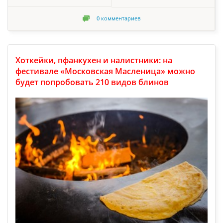
0
комментариев
Хоткейки, пфанкухен и налистники: на
фестивале «Московская Масленица» можно
будет попробовать 210 видов блинов