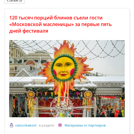
Статьи
(3)
120 тысяч порций блинов съели гости
«Московской масленицы» за первые пять
дней фестиваля
natocnkakom
в разделе
Материалы от партнеров