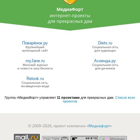
МедиаФорт
интернет-проекты
для прекрасных дам
Поварёнок.ру
Diets.ru
Крупнейший
Социальная сеть
кулинарный сайт
для худеющих
myJane.ru
Асиенда.ру
Женский журнал
Социальная сеть
и новости шоу-бизнеса
для дачников
Relook.ru
Социальная сеть,
посвященная моде
Группа «МедиаФорт» управляет
11 проектами
для прекрасных дам.
Список всех
проектов
© 2009–2026, проект компании «
Медиафорт
»