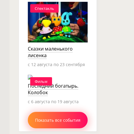
Спектакль
Сказки маленького
лисенка
c 12 августа по 23 сентября
Фильм
Последний богатырь.
Колобок
c 6 августа по 19 августа
Показать все события