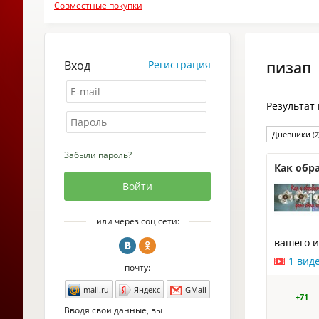
Совместные покупки
Вход
Регистрация
пизап
Результат
Дневники
(2
Забыли пароль?
Как обр
или через соц сети:
вашего и
1 вид
почту:
mail.ru
Яндекс
GMail
+71
Вводя свои данные, вы