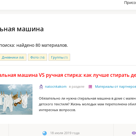
Присо
льная машина
 поиска: найдено 80 материалов.
Дневники
Фото
Группы
(64)
(14)
(1)
альная машина VS ручная стирка: как лучше стирать д
natocnkakom
в разделе
Материалы от партнеро
Обязательно ли нужна стиральная машина в доме с мален
детского текстиля? Жизнь молодых мам переполнена оби
интересных вопросов.
18 июля 2019 года