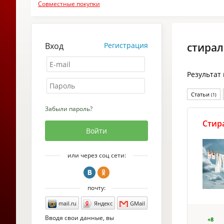
Совместные покупки
Вход
Регистрация
стира
Результат
Статьи
(1)
Забыли пароль?
Стир
или через соц сети:
почту:
mail.ru
Яндекс
GMail
Вводя свои данные, вы
+8