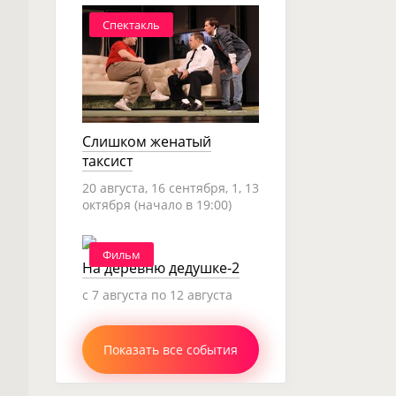
Спектакль
Слишком женатый
таксист
20 августа, 16 сентября, 1, 13
октября (начало в 19:00)
Фильм
На деревню дедушке-2
c 7 августа по 12 августа
Показать все события