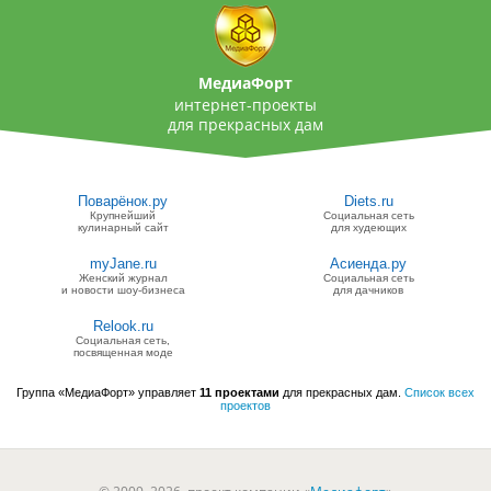
МедиаФорт
интернет-проекты
для прекрасных дам
Поварёнок.ру
Diets.ru
Крупнейший
Социальная сеть
кулинарный сайт
для худеющих
myJane.ru
Асиенда.ру
Женский журнал
Социальная сеть
и новости шоу-бизнеса
для дачников
Relook.ru
Социальная сеть,
посвященная моде
Группа «МедиаФорт» управляет
11 проектами
для прекрасных дам.
Список всех
проектов