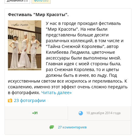
Дневники
Фото
(1)
(51)
Фестиваль "Мир Красоты".
У нас в городе проходил фестиваль
"Мир Красоты". На нем были
представлены больше десяти
различных коллекций, в том числе и
"Тайна Снежной Королевы", автор
Килибеева Людмила, цветочные
аксессуары были выполнены мной.
Главная идея с моей стороны была,
раз Снежная Королева, то и цветы
должны быть в инее, во льду. Под
искусственным светом все искрилось и переливалось. К
сожалению, именно этот эффект очень сложно передать
в фотографиях.
Читать далее
»
23 фотографии
+31
10 декабря 2014 года
27
комментариев