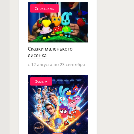
Спектакль
Сказки маленького
лисенка
c 12 августа по 23 сентября
Фильм