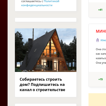
соглашаетесь с
Политикой
конфиденциальности
+41
МИНИ
Илю
Она сто
как кап
казатьс
Она упа
Собираетесь строить
+15
дом? Подпишитесь на
канал о строительстве