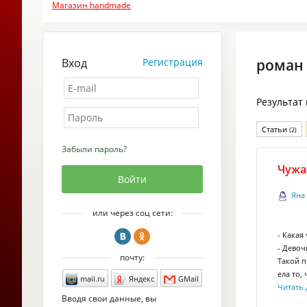
Магазин handmade
Вход
Регистрация
роман
Результат
Статьи
(2)
Забыли пароль?
Чужа
Яна
или через соц сети:
- Какая
- Девоч
почту:
Такой п
ела то,
mail.ru
Яндекс
GMail
Читать 
Вводя свои данные, вы