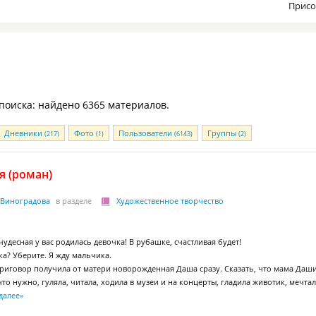
Присо
 поиска: найдено 6365 материалов.
Дневники
Фото
Пользователи
Группы
(217)
(1)
(6143)
(2)
я (роман)
 Виноградова
в разделе
Художественное творчество
 чудесная у вас родилась девочка! В рубашке, счастливая будет!
ка? Уберите. Я жду мальчика.
риговор получила от матери новорожденная Даша сразу. Сказать, что мама Даши 
 что нужно, гуляла, читала, ходила в музеи и на концерты, гладила животик, мечт
далее
»