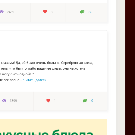
2489
3
66
глазами! Да, ей было очень больно. Серебрянная слеза,
ела, что бы кто-либо видел ее слезы, она не хотела
е могу быть одной!!!"
е все равно!!!
Читать далее
»
1399
1
0