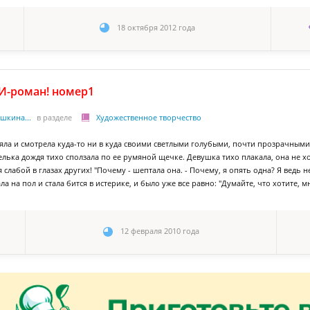
18 октября 2012 года
-роман! номер1
шкина...
в разделе
Художественное творчество
яла и смотрела куда-то ни в куда своими светлыми голубыми, почти прозрачными 
елька дождя тихо сползала по ее румяной щечке. Девушка тихо плакала, она не хот
я слабой в глазах других! "Почему - шептала она. - Почему, я опять одна? Я ведь н
ла на пол и стала бится в истерике, и было уже все равно: "Думайте, что хотите, мн
12 февраля 2010 года