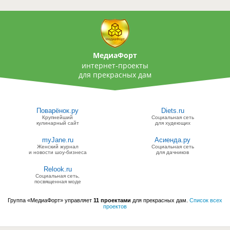
МедиаФорт
интернет-проекты
для прекрасных дам
Поварёнок.ру
Diets.ru
Крупнейший
Социальная сеть
кулинарный сайт
для худеющих
myJane.ru
Асиенда.ру
Женский журнал
Социальная сеть
и новости шоу-бизнеса
для дачников
Relook.ru
Социальная сеть,
посвященная моде
Группа «МедиаФорт» управляет
11 проектами
для прекрасных дам.
Список всех
проектов