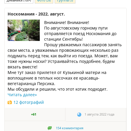
Дневники
Фото
Группы
(100+)
(24)
(3)
Носкомания - 2022, август.
Внимание! Внимание!
По августовскому горному пути
отправляется поезд Носкомания до
станции Сентябрь!
Прошу уважаемых пассажиров занять
свои места, а уважаемых провожающих несколько раз
подумать перед тем, как выйти из поезда. Может, вам
тоже нужны носки? Устраивайтесь поудобнее, будем
вязать вместе!
Мне тут заказ прилетел от Кузькиной матери на
воплощение в теплых носочках ее красавца-
вегетарианца Персика.
Мы обсудили и решили, что этот котик подходит.
Читать далее
»
12 фотографий
+61
1 августа 2022 года
154
комментария