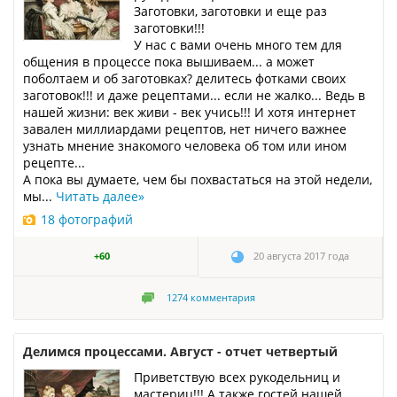
Заготовки, заготовки и еще раз
заготовки!!!
У нас с вами очень много тем для
общения в процессе пока вышиваем... а может
поболтаем и об заготовках? делитесь фотками своих
заготовок!!! и даже рецептами... если не жалко... Ведь в
нашей жизни: век живи - век учись!!! И хотя интернет
завален миллиардами рецептов, нет ничего важнее
узнать мнение знакомого человека об том или ином
рецепте...
А пока вы думаете, чем бы похвастаться на этой недели,
мы...
Читать далее
»
18 фотографий
+60
20 августа 2017 года
1274
комментария
Делимся процессами. Август - отчет четвертый
Приветствую всех рукодельниц и
мастериц!!! А также гостей нашей