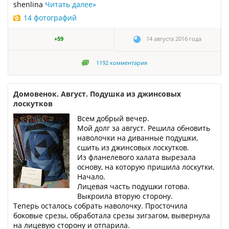
shenlina
Читать далее
»
14 фотографий
+59
14 августа 2016 года
1192
комментария
Домовенок. Август. Подушка из джинсовых
лоскутков
Всем добрый вечер.
Мой долг за август. Решила обновить
наволочки на диванные подушки,
сшить из джинсовых лоскутков.
Из фланелевого халата вырезала
основу, на которую пришила лоскутки.
Начало.
Лицевая часть подушки готова.
Выкроила вторую сторону.
Теперь осталось собрать наволочку. Просточила
боковые срезы, обработала срезы зигзагом, вывернула
на лицевую сторону и отпарила.