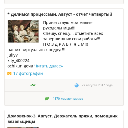
* Делимся процессами. Август - отчет четвертый
Приветствую мои милые
рукодельницы!!!
Спешу, спешу... отметить всех
завершивших свои работы!!!
П О З Д Р А В Л Я Е М!!!
наших виртуальных подруг!!!
juliyV
kity_400224
ochikun доча
Читать далее
»
17 фотографий
+57
27 августа 2017 года
1170
комментариев
Домовенок-3. Август. Держатель пряжи, помощник
вязальщицы