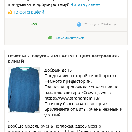
придумывать арбузную тему))
Читать далее
»
13 фотографий
+58
21 августа 2024 года
68
комментариев
Отчет № 2. Радуга - 2020. АВГУСТ. Цвет настроения -
СИНИЙ
Добрый день!
Представляю второй синий проект.
Немного предыстории.
Год назад проводила совместник по
вязанию свитера «Crown Jewels»
https://www.stranamam.ru/
По итогу был связан свитер из
Бриллианта от Виты, очень нежный и
уютный.
.
Вообще модель очень неплохая, здесь можно
посмотреть еще варианты. https://www.stranamam.ru/