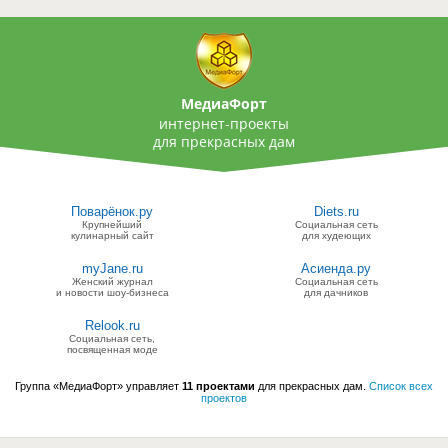
МедиаФорт
интернет-проекты
для прекрасных дам
Поварёнок.ру
Diets.ru
Крупнейший
Социальная сеть
кулинарный сайт
для худеющих
myJane.ru
Асиенда.ру
Женский журнал
Социальная сеть
и новости шоу-бизнеса
для дачников
Relook.ru
Социальная сеть,
посвященная моде
Группа «МедиаФорт» управляет
11 проектами
для прекрасных дам.
Список всех
проектов