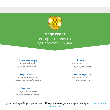
МедиаФорт
интернет-проекты
для прекрасных дам
Поварёнок.ру
Diets.ru
Крупнейший
Социальная сеть
кулинарный сайт
для худеющих
myJane.ru
Асиенда.ру
Женский журнал
Социальная сеть
и новости шоу-бизнеса
для дачников
Relook.ru
Социальная сеть,
посвященная моде
Группа «МедиаФорт» управляет
11 проектами
для прекрасных дам.
Список всех
проектов