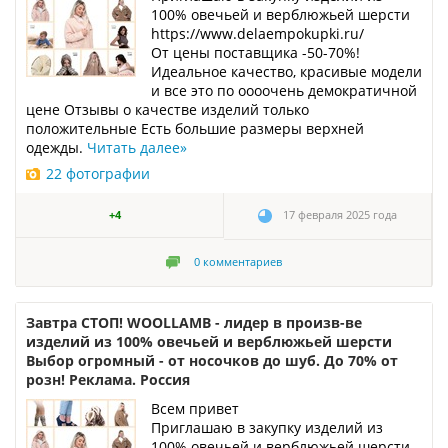
100% овечьей и верблюжьей шерсти
https://www.delaempokupki.ru/
От цены поставщика -50-70%!
Идеальное качество, красивые модели
и все это по оооочень демократичной
цене Отзывы о качестве изделий только
положительные Есть большие размеры верхней
одежды.
Читать далее
»
22 фотографии
+4
17 февраля 2025 года
0
комментариев
Завтра СТОП! WOOLLAMB - лидер в произв-ве
изделий из 100% овечьей и верблюжьей шерсти
Выбор огромный - от носочков до шуб. До 70% от
розн! Реклама. Россия
Всем привет
Приглашаю в закупку изделий из
100% овечьей и верблюжьей шерсти