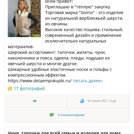
Всем привет!
Приглашаю в "тёплую" закупку.
Торговая марка "Холти" - это изделия
из натуральной верблюжьей шерсти,
из овчины.
Высокое качество пошива, стильный,
современный дизайн и применение
исключительно натуральных
материалов.
Широкий ассортимент: тапочки, жилеты, чуни,
наколенники и пояса, одеяла, пледы, подушки из
овечьей шерсти и многое другое.
Шикарные удобные эластичные носки и гольфы с
компрессионным эффектом.
https://www.delaempokupki.ru/
Читать далее
»
17 фотографий
+6
10 июля 2021 года
0
комментариев
Чуни, тапочки для всей семьи и изделия для дома