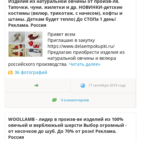
Изделия из натуральной овчины от произв-ля.
Тапочки, чуни, жилетки и др. НОВИНКИ-детские
костюмы (велюр, трикотаж, с начесом), кофты и
штаны. Деткам будет тепло) До СТОПа 1 день!
Реклама. Россия
Привет всем
Приглашаю в закупку
https://www.delaempokupki.ru/
Предлагаю приобрести изделия из
натуральной овчины и велюра
российского производства.
Читать далее
»
36 фотографий
+6
17 сентября 2019 года
0
комментариев
WOOLLAMB - лидер в произв-ве изделий из 100%
овечьей и верблюжьей шерсти Выбор огромный -
от носочков до шуб. До 70% от розн! Реклама.
Россия