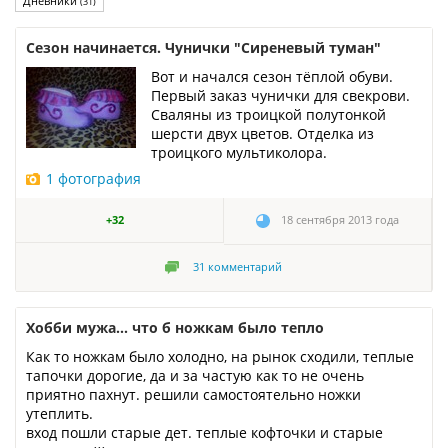
Дневники
(31)
Сезон начинается. Чунички "Сиреневый туман"
Вот и начался сезон тёплой обуви.
Первый заказ чунички для свекрови.
Сваляны из троицкой полутонкой
шерсти двух цветов. Отделка из
троицкого мультиколора.
1 фотография
+32
18 сентября 2013 года
31
комментарий
Хобби мужа... что б ножкам было тепло
Как то ножкам было холодно, на рынок сходили, теплые
тапочки дорогие, да и за частую как то не очень
приятно пахнут. решили самостоятельно ножки
утеплить.
вход пошли старые дет. теплые кофточки и старые