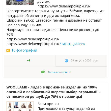
другом.
https://www.delaempokupki.ru/
В ассортименте тапочки, чуни, угги, бабуши, варежки из
натуральной овчины и других видов меха.
Широкий выбор цветовой гаммы и дизайна не оставит
Вас равнодушными!
Напрямую от производителя! Цены ниже розницы до
70%!
https://www.delaempokupki.ru/
https://www.delaempokupki.ru/
Читать далее
»
16 фотографий
+4
29 августа 2020 года
0
комментариев
WOOLLAMB - лидер в произв-ве изделий из 100%
овечьей и верблюжьей шерсти Выбор огромный -
от носочков до шуб. До 70% от розницы!
Всем привет
Приглашаю в закупку изделий из