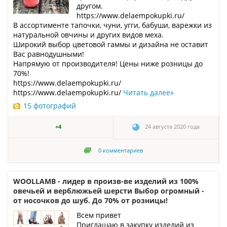
другом.
https://www.delaempokupki.ru/
В ассортименте тапочки, чуни, угги, бабуши, варежки из
натуральной овчины и других видов меха.
Широкий выбор цветовой гаммы и дизайна не оставит
Вас равнодушными!
Напрямую от производителя! Цены ниже розницы до
70%!
https://www.delaempokupki.ru/
https://www.delaempokupki.ru/
Читать далее
»
15 фотографий
+4
24 августа 2020 года
0
комментариев
WOOLLAMB - лидер в произв-ве изделий из 100%
овечьей и верблюжьей шерсти Выбор огромный -
от носочков до шуб. До 70% от розницы!
Всем привет
Приглашаю в закупку изделий из