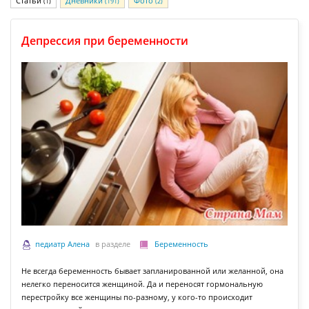
Статьи
Дневники
Фото
(1)
(191)
(2)
Депрессия при беременности
педиатр Алена
в разделе
Беременность
Не всегда беременность бывает запланированной или желанной, она
нелегко переносится женщиной. Да и переносят гормональную
перестройку все женщины по-разному, у кого-то происходит