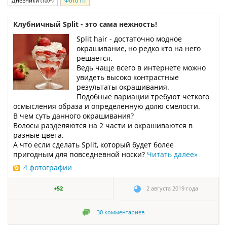
Дневники
Фото
(100+)
(1)
Клубничный Split - это сама нежность!
Split hair - достаточно модное
окрашивание, но редко кто на него
решается.
Ведь чаще всего в интернете можно
увидеть высоко контрастные
результаты окрашивания.
Подобные вариации требуют четкого
осмысления образа и определенную долю смелости.
В чем суть данного окрашивания?
Волосы разделяются на 2 части и окрашиваются в
разные цвета.
А что если сделать Split, который будет более
пригодным для повседневной носки?
Читать далее
»
4 фотографии
+52
2 августа 2019 года
30
комментариев