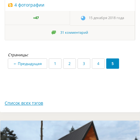
4 фотографии
+47
15 декабря 2018 года
31
комментарий
Страницы:
←
Предыдущая
1
2
3
4
5
Список всех тэгов