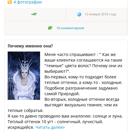
4 фотографии
+47
12 января 2018 года
16
комментариев
Почему именно она?
Меня часто спрашивают : " Как же
ваши клиентки соглашаются на такие
"темные" цвета волос? Почему они их
выбирают?".
Во-первых, кому-то подходят более
теплые оттенки, а кому-то - холодные.
Подобное разграничение задумано
самой Природой.
Во-вторых, холодные оттенки всегда
выглядят визуально темнее, чем их
теплые собратья.
Я как-то давно проводило вам аналогию: солнце и луна.
Теплый оттенок 10 угт - солнечный, лучистый,
искрящийся.
Читать далее
»