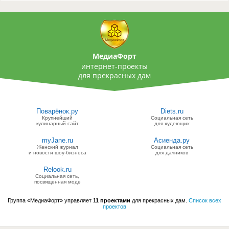
МедиаФорт
интернет-проекты
для прекрасных дам
Поварёнок.ру
Diets.ru
Крупнейший
Социальная сеть
кулинарный сайт
для худеющих
myJane.ru
Асиенда.ру
Женский журнал
Социальная сеть
и новости шоу-бизнеса
для дачников
Relook.ru
Социальная сеть,
посвященная моде
Группа «МедиаФорт» управляет
11 проектами
для прекрасных дам.
Список всех
проектов