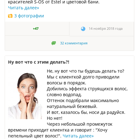
красителей S-OS от Estel и цветовой бани.
Читать далее
»
3 фотографии
+47
14 ноября 2018 года
32
комментария
Ну вот что с этим делать?!
Не, ну вот что ты будешь делать то?
Мы с клиенткой долго приводили
волосы в порядок.
Добились эффекта струящихся волос,
словно водопад.
Оттенок подобрали максимально
натуральный бежевый.
И вот, казалось бы, носи да радуйся.
Но нет!
Через небольшой промежуток
времени приходит клиентка и говорит : "Хочу
пепельный цвет волос!".
Читать далее
»