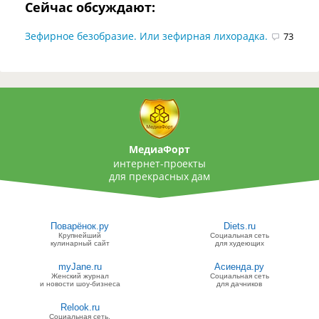
Сейчас обсуждают:
Зефирное безобразие. Или зефирная лихорадка.
73
МедиаФорт
интернет-проекты
для прекрасных дам
Поварёнок.ру
Diets.ru
Крупнейший
Социальная сеть
кулинарный сайт
для худеющих
myJane.ru
Асиенда.ру
Женский журнал
Социальная сеть
и новости шоу-бизнеса
для дачников
Relook.ru
Социальная сеть,