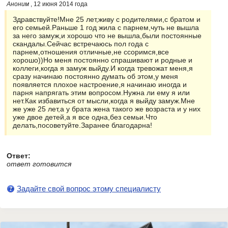
Аноним
, 12 июня 2014 года
Здравствуйте!Мне 25 лет,живу с родителями,с братом и
его семьей.Раньше 1 год жила с парнем,чуть не вышла
за него замуж,и хорошо что не вышла,были постоянные
скандалы.Сейчас встречаюсь пол года с
парнем,отношения отличные,не ссоримся,все
хорошо))Но меня постоянно спрашивают и родные и
коллеги,когда я замуж выйду.И когда тревожат меня,я
сразу начинаю постоянно думать об этом,у меня
появляется плохое настроение,я начинаю иногда и
парня напрягать этим вопросом.Нужна ли ему я или
нет.Как избавиться от мысли,когда я выйду замуж.Мне
же уже 25 лет,а у брата жена такого же возраста и у них
уже двое детей,а я все одна,без семьи.Что
делать,посоветуйте.Заранее благодарна!
Ответ:
ответ готовится
Задайте свой вопрос этому специалисту