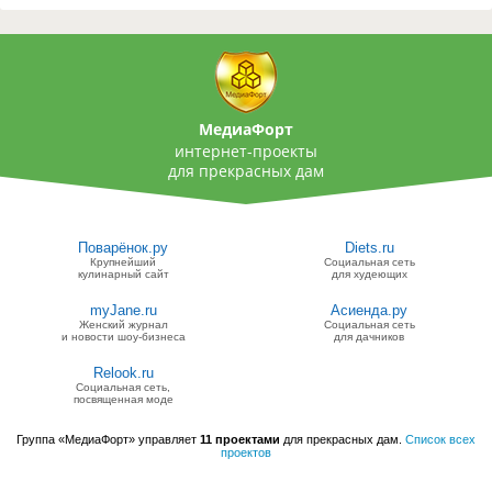
МедиаФорт
интернет-проекты
для прекрасных дам
Поварёнок.ру
Diets.ru
Крупнейший
Социальная сеть
кулинарный сайт
для худеющих
myJane.ru
Асиенда.ру
Женский журнал
Социальная сеть
и новости шоу-бизнеса
для дачников
Relook.ru
Социальная сеть,
посвященная моде
Группа «МедиаФорт» управляет
11 проектами
для прекрасных дам.
Список всех
проектов