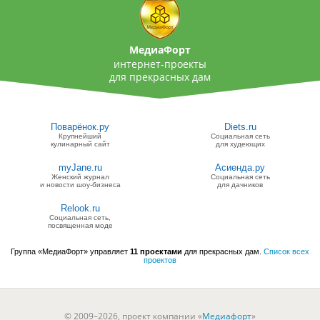
МедиаФорт
интернет-проекты
для прекрасных дам
Поварёнок.ру
Diets.ru
Крупнейший
Социальная сеть
кулинарный сайт
для худеющих
myJane.ru
Асиенда.ру
Женский журнал
Социальная сеть
и новости шоу-бизнеса
для дачников
Relook.ru
Социальная сеть,
посвященная моде
Группа «МедиаФорт» управляет
11 проектами
для прекрасных дам.
Список всех
проектов
© 2009–2026, проект компании «
Медиафорт
»