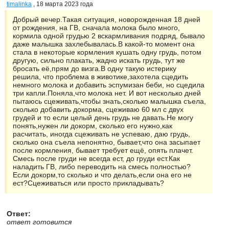
timalinka
, 18 марта 2023 года
Добрый вечер.Такая ситуация, новорожденная 18 дней
от рождения, на ГВ, сначала молока было много,
кормила одной грудью 2 вскармливания подряд, бывало
даже малышка захлебывалась.В какой-то момент она
стала в некоторые кормления кушать одну грудь, потом
другую, сильно плакать, жадно искать грудь, тут же
бросать её,прям до визга.В одну такую истерику
решила, что проблема в животике,захотела сцедить
немного молока и добавить эспумизан беби, но сцедила
три капли.Поняла,что молока нет. И вот несколько дней
пытаюсь сцеживать,чтобы знать,сколько малышка съела,
сколько добавить докорма, сцеживаю 60 мл с двух
грудей и то если целый день грудь не давать.Не могу
понять,нужен ли докорм, сколько его нужно,как
расчитать, иногда сцеживать не успеваю, даю грудь,
сколько она съела непонятно, бывает,что она засыпает
после кормления, бывает требует ещё, опять плачет.
Смесь после груди не всегда ест, до груди ест.Как
наладить ГВ, либо переводить на смесь полностью?
Если докорм,то сколько и что делать,если она его не
ест?Сцеживаться или просто прикладывать?
Ответ:
ответ готовится