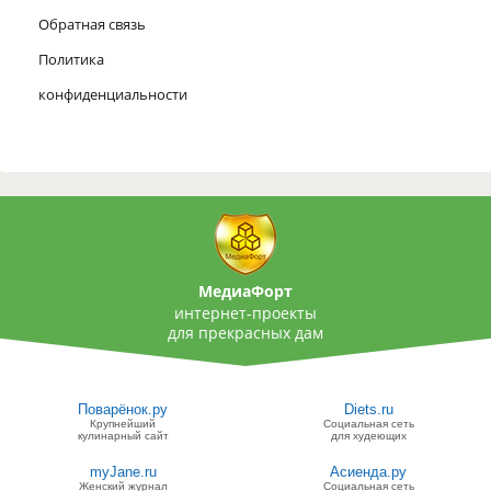
Обратная связь
Политика
конфиденциальности
МедиаФорт
интернет-проекты
для прекрасных дам
Поварёнок.ру
Diets.ru
Крупнейший
Социальная сеть
кулинарный сайт
для худеющих
myJane.ru
Асиенда.ру
Женский журнал
Социальная сеть