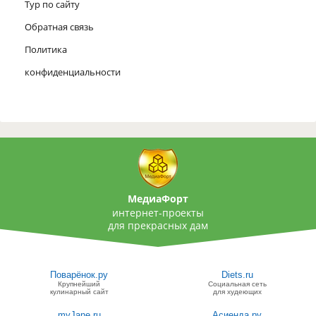
Тур по сайту
Обратная связь
Политика
конфиденциальности
МедиаФорт
интернет-проекты
для прекрасных дам
Поварёнок.ру
Diets.ru
Крупнейший
Социальная сеть
кулинарный сайт
для худеющих
myJane.ru
Асиенда.ру